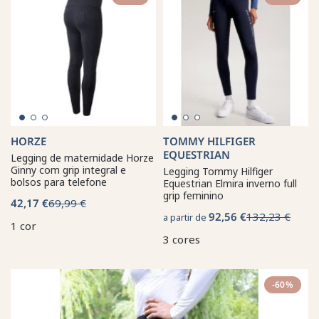
HORZE
TOMMY HILFIGER
EQUESTRIAN
Legging de maternidade Horze
Ginny com grip integral e
Legging Tommy Hilfiger
bolsos para telefone
Equestrian Elmira inverno full
grip feminino
42,17 €
69,99 €
92,56 €
132,23 €
a partir de
1 cor
3 cores
-60%