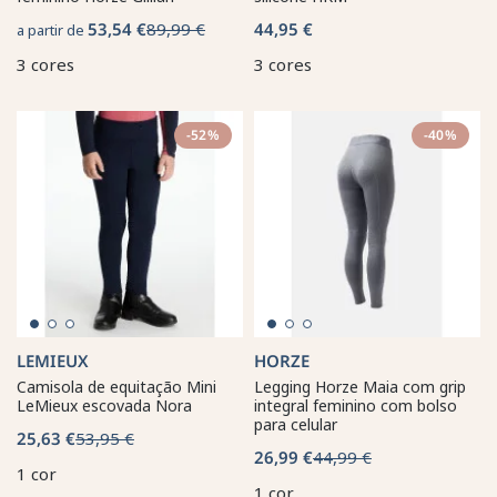
53,54 €
89,99 €
44,95 €
a partir de
3 cores
3 cores
-52%
-40%
LEMIEUX
HORZE
Camisola de equitação Mini
Legging Horze Maia com grip
LeMieux escovada Nora
integral feminino com bolso
para celular
25,63 €
53,95 €
26,99 €
44,99 €
1 cor
1 cor