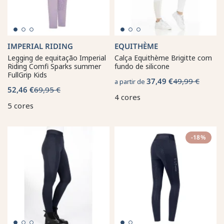
IMPERIAL RIDING
EQUITHÈME
Legging de equitação Imperial
Calça Equithème Brigitte com
Riding Comfi Sparks summer
fundo de silicone
FullGrip Kids
37,49 €
49,99 €
a partir de
52,46 €
69,95 €
4 cores
5 cores
-18%