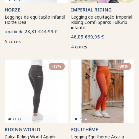
HORZE
IMPERIAL RIDING
Leggings de equitação infantil
Legging de equitação Imperial
Horze Dea
Riding Comfi Sparks FullGrip
infantil
23,31 €
44,99 €
a partir de
46,09 €
69,95 €
5 cores
4 cores
-18%
-30%
RIDING WORLD
EQUITHÈME
Calça Riding World Agadir
Legging Equithème Acacia