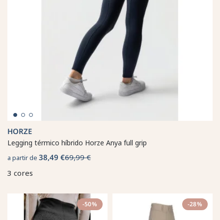
HORZE
Legging térmico híbrido Horze Anya full grip
38,49 €
69,99 €
a partir de
3 cores
-50%
-28%