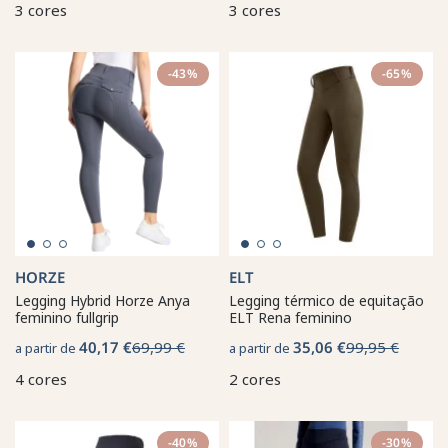
3 cores
3 cores
-43%
-65%
HORZE
ELT
Legging Hybrid Horze Anya
Legging térmico de equitação
feminino fullgrip
ELT Rena feminino
40,17 €
69,99 €
35,06 €
99,95 €
a partir de
a partir de
4 cores
2 cores
-40%
-30%