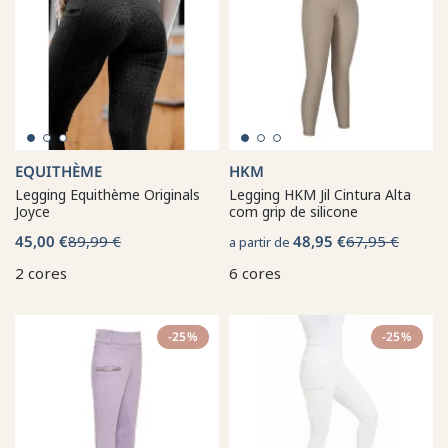
EQUITHÈME
HKM
Legging Equithème Originals
Legging HKM Jil Cintura Alta
Joyce
com grip de silicone
45,00 €
89,99 €
48,95 €
67,95 €
a partir de
2 cores
6 cores
-25%
-25%