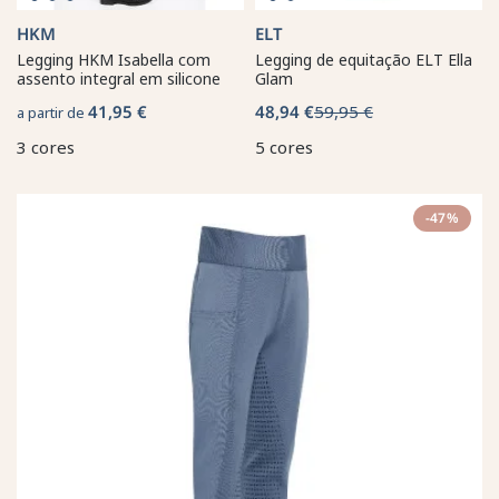
HKM
ELT
Legging HKM Isabella com
Legging de equitação ELT Ella
assento integral em silicone
Glam
41,95 €
48,94 €
59,95 €
a partir de
3 cores
5 cores
-47%