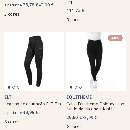
grip
26,76 €
49,99 €
a partir de
111,73 €
3 cores
5 cores
-60%
ELT
EQUITHÈME
Legging de equitação ELT Ella
Calça Equithème Dolomyt com
fundo de silicone infantil
49,95 €
a partir de
29,60 €
73,99 €
6 cores
2 cores