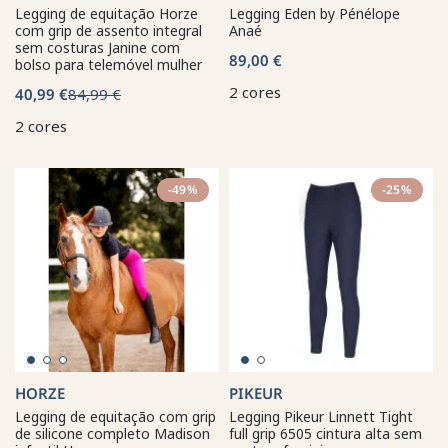
Legging de equitação Horze
Legging Eden by Pénélope
com grip de assento integral
Anaé
sem costuras Janine com
89,00 €
bolso para telemóvel mulher
2 cores
40,99 €
84,99 €
2 cores
-49%
-25%
HORZE
PIKEUR
Legging de equitação com grip
Legging Pikeur Linnett Tight
de silicone completo Madison
full grip 6505 cintura alta sem