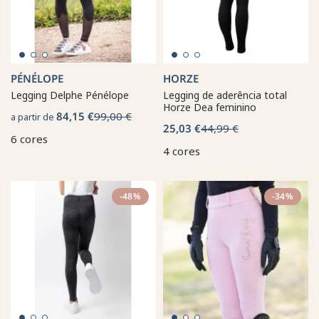
PÉNÉLOPE
HORZE
Legging Delphe Pénélope
Legging de aderência total
Horze Dea feminino
84,15 €
99,00 €
a partir de
25,03 €
44,99 €
6 cores
4 cores
-48%
-34%