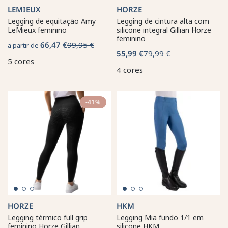
LEMIEUX
HORZE
Legging de equitação Amy
Legging de cintura alta com
LeMieux feminino
silicone integral Gillian Horze
feminino
66,47 €
99,95 €
a partir de
55,99 €
79,99 €
5 cores
4 cores
-41%
HORZE
HKM
Legging térmico full grip
Legging Mia fundo 1/1 em
feminino Horze Gillian
silicone HKM