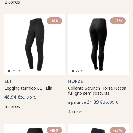
2 cores
-18%
-43%
ELT
HORZE
Legging térmico ELT Ella
Collants Scrunch Horze Nessa
full grip sem costuras
48,94 €
59,95 €
21,09 €
36,99 €
a partir de
5 cores
4 cores
-48%
-20%