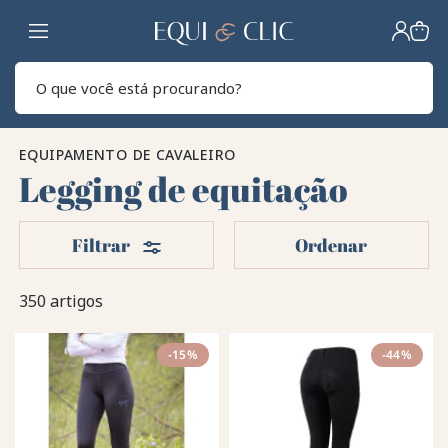
Lar
Pesq
EQUIPAMENTO DE CAVALEIRO
Legging de equitação
Filters
Filtrar
Ordenar
350 artigos
-15%
-44%