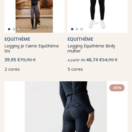
EQUITHÈME
EQUITHÈME
Legging Je t'aime Equithème
Legging Equithème Birdy
Iris
mulher
39,95 €
79,90 €
46,74 €
54,99 €
a partir de
2 cores
5 cores
-45%