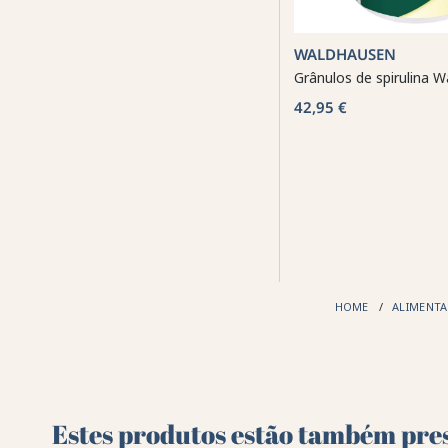
WALDHAUSEN
Grânulos de spirulina 
42,95 €
HOME
ALIMENT
Estes produtos estão também pres