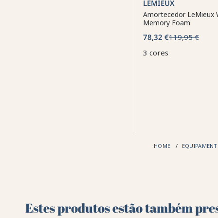
LEMIEUX
Amortecedor LeMieux W
Memory Foam
78,32 €
119,95 €
3 cores
HOME
EQUIPAMENT
Estes produtos estão também pres