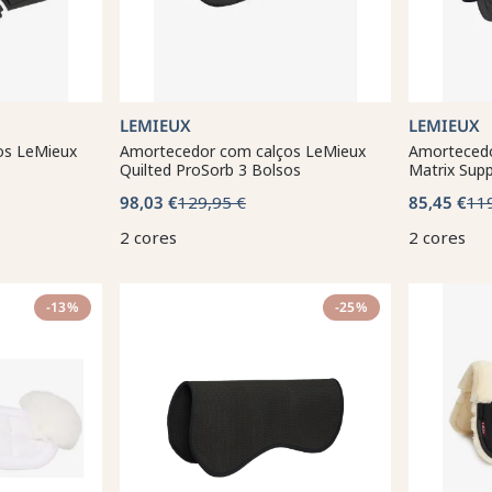
LEMIEUX
LEMIEUX
os LeMieux
Amortecedor com calços LeMieux
Amortecedo
Quilted ProSorb 3 Bolsos
Matrix Sup
98,03 €
129,95 €
85,45 €
11
2 cores
2 cores
-13%
-25%