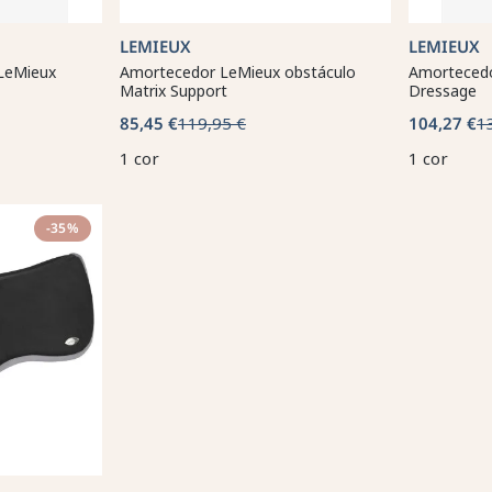
LEMIEUX
LEMIEUX
LeMieux
Amortecedor LeMieux obstáculo
Amortecedo
Matrix Support
Dressage
85,45 €
119,95 €
104,27 €
1
1 cor
1 cor
-35%