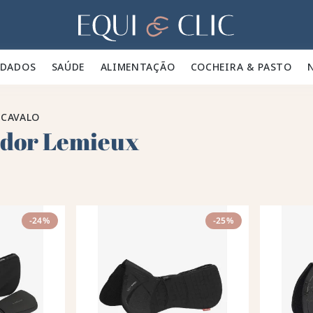
Lar
IDADOS 🪮
SAÚDE ✨
ALIMENTAÇÃO 🥕
COCHEIRA & PASTO 🍃
 CAVALO
dor Lemieux
-24%
-25%