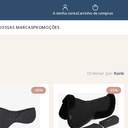
Carrinho de compras
A minha conta
NOSSAS MARCAS
PROMOÇÕES
Ordenar por
Rank
-29%
-23%