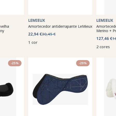
LEMIEUX
LEMIEUX
velha
Amortecedor antiderrapante LeMieux
Amortecedo
ony
Merino + P
22,94 €
30,45 €
127,46 €
1
1 cor
2 cores
-25%
-29%