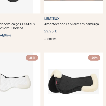
LEMIEUX
r com calços LeMieux
Amortecedor LeMieux em camurça
roSorb 3 bolsos
59,95 €
64,95 €
2 cores
-25%
-26%