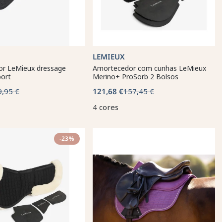
LEMIEUX
r LeMieux dressage
Amortecedor com cunhas LeMieux
port
Merino+ ProSorb 2 Bolsos
9,95 €
121,68 €
157,45 €
4 cores
-23%