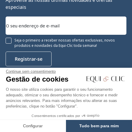
Aproveite as nossas últimas novidades e ofertas
especiais
Seja o primeiro a receber nossas ofertas exclusivas, novos
produtos e novidades da Equi-Clic toda semana!
Registrar-se
Continue sem consentimento
Gestão de cookies
Instagram
Facebook
Pinterest
YouTube
Twitter
O nosso site utiliza cookies para garantir o seu funcionamento
adequado, otimizar o seu desempenho técnico e fornecer e medir
anúncios relevantes. Para mais informações e/ou alterar as suas
preferências, clique no botão "Configurar".
Equiclic © 2026
Consentimentos certificados por
Gestão de cookies
Configurar
Tudo bem para mim