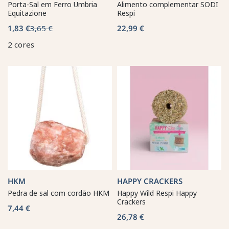
Porta-Sal em Ferro Umbria
Alimento complementar SODI
Equitazione
Respi
1,83 €
3,65 €
22,99 €
2 cores
HKM
HAPPY CRACKERS
Pedra de sal com cordão HKM
Happy Wild Respi Happy
Crackers
7,44 €
26,78 €