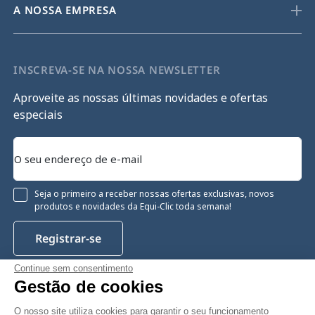
A NOSSA EMPRESA
INSCREVA-SE NA NOSSA NEWSLETTER
Aproveite as nossas últimas novidades e ofertas
especiais
Seja o primeiro a receber nossas ofertas exclusivas, novos
produtos e novidades da Equi-Clic toda semana!
Registrar-se
Continue sem consentimento
Gestão de cookies
Instagram
Facebook
Pinterest
YouTube
Twitter
O nosso site utiliza cookies para garantir o seu funcionamento