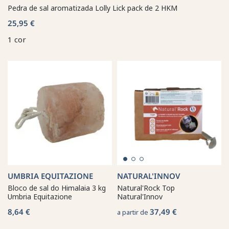
Pedra de sal aromatizada Lolly Lick pack de 2 HKM
25,95 €
1 cor
UMBRIA EQUITAZIONE
NATURAL'INNOV
Bloco de sal do Himalaia 3 kg
Natural'Rock Top
Umbria Equitazione
Natural'Innov
8,64 €
37,49 €
a partir de