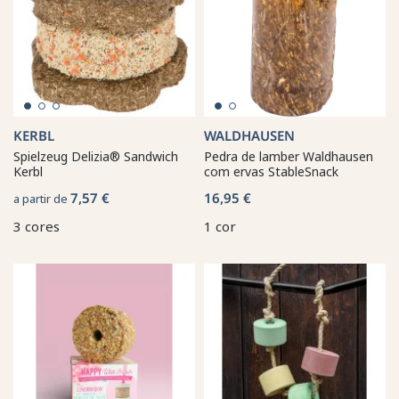
KERBL
WALDHAUSEN
Spielzeug Delizia® Sandwich
Pedra de lamber Waldhausen
Kerbl
com ervas StableSnack
7,57 €
16,95 €
a partir de
3 cores
1 cor