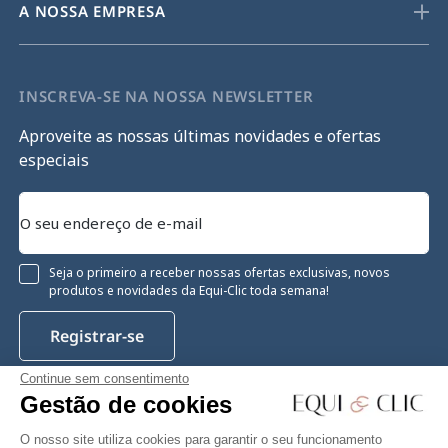
A NOSSA EMPRESA
INSCREVA-SE NA NOSSA NEWSLETTER
Aproveite as nossas últimas novidades e ofertas
especiais
Seja o primeiro a receber nossas ofertas exclusivas, novos
produtos e novidades da Equi-Clic toda semana!
Registrar-se
Continue sem consentimento
Gestão de cookies
Instagram
Facebook
Pinterest
YouTube
Twitter
O nosso site utiliza cookies para garantir o seu funcionamento