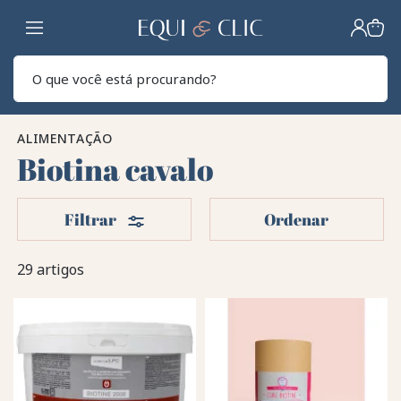
Lar
Pesq
ALIMENTAÇÃO
Biotina cavalo
Filters
Filtrar
Ordenar
29 artigos