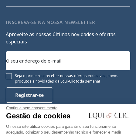
INSCREVA-SE NA NOSSA NEWSLETTER
Aproveite as nossas últimas novidades e ofertas
especiais
Seja o primeiro a receber nossas ofertas exclusivas, novos
produtos e novidades da Equi-Clic toda semana!
Registrar-se
Continue sem consentimento
Gestão de cookies
Instagram
Facebook
Pinterest
YouTube
Twitter
O nosso site utiliza cookies para garantir o seu funcionamento
adequado, otimizar o seu desempenho técnico e fornecer e medir