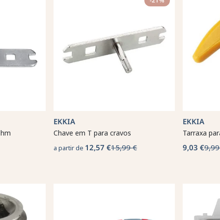
-21%
EKKIA
EKKIA
rohm
Chave em T para cravos
Tarraxa par
12,57 €
15,99 €
9,03 €
9,99
a partir de