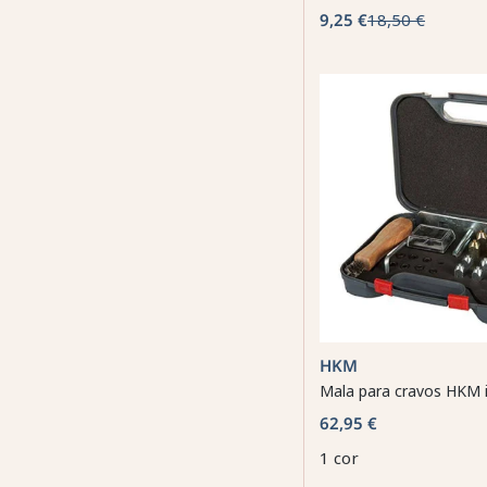
9,25 €
18,50 €
HKM
Mala para cravos HKM i
62,95 €
1 cor