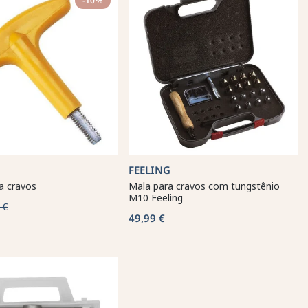
-10%
FEELING
a cravos
Mala para cravos com tungstênio
M10 Feeling
 €
49,99 €