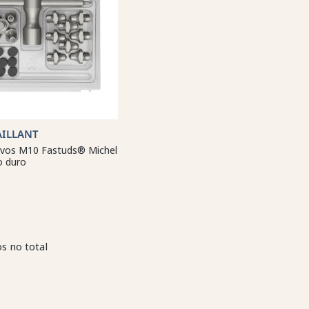
AILLANT
avos M10 Fastuds® Michel
o duro
s no total