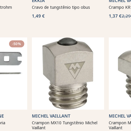
EKKIA
MICHEL V
Strohm
Cravo de tungstênio tipo obus
Crampo KR1
1,49 €
1,37 €
2,29
-50%
NE
MICHEL VAILLANT
MICHEL V
ria
Crampon MX10 Tungstênio Michel
Crampon MX
Vaillant
Vaillant