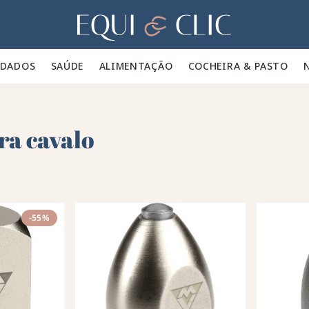
Lar
IDADOS 🪮
SAÚDE ✨
ALIMENTAÇÃO 🥕
COCHEIRA & PASTO 🍃
ra cavalo
-55%