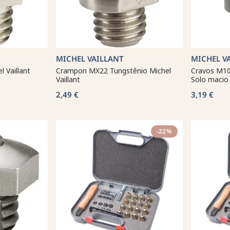
MICHEL VAILLANT
MICHEL V
 Vaillant
Crampon MX22 Tungstênio Michel
Cravos M10
Vaillant
Solo macio
2,49 €
3,19 €
-22%