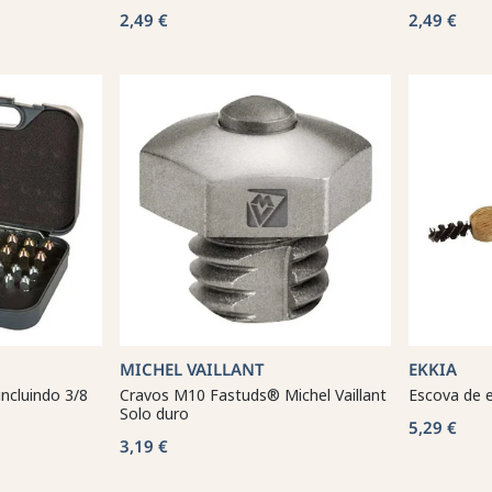
2,49 €
2,49 €
MICHEL VAILLANT
EKKIA
ncluindo 3/8
Cravos M10 Fastuds® Michel Vaillant
Escova de 
Solo duro
5,29 €
3,19 €