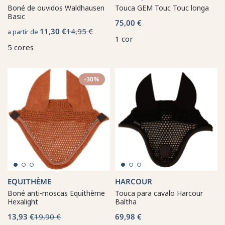
Boné de ouvidos Waldhausen
Touca GEM Touc Touc longa
Basic
75,00 €
11,30 €
14,95 €
a partir de
1 cor
5 cores
-30%
EQUITHÈME
HARCOUR
Boné anti-moscas Equithème
Touca para cavalo Harcour
Hexalight
Baltha
13,93 €
19,90 €
69,98 €