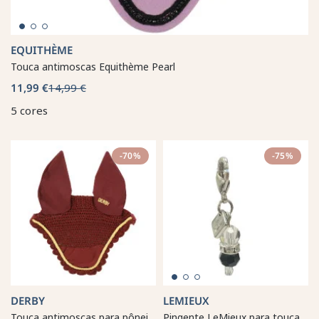
EQUITHÈME
Touca antimoscas Equithème Pearl
11,99 €
14,99 €
5 cores
-70%
-75%
DERBY
LEMIEUX
Touca antimoscas para pônei
Pingente LeMieux para touca