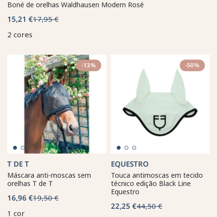
Boné de orelhas Waldhausen Modern Rosé
15,21 €
17,95 €
2 cores
-13%
-50%
T DE T
EQUESTRO
Máscara anti-moscas sem
Touca antimoscas em tecido
orelhas T de T
técnico edição Black Line
Equestro
16,96 €
19,50 €
22,25 €
44,50 €
1 cor