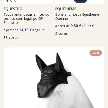
EQUESTRO
EQUITHÈME
Touca antimoscas em tecido
Boné antimosca Equithème
técnico com logotipo GP
Domino
Equestro
9,50 €
18,99 €
a partir de
14,10 €
47,00 €
a partir de
5 cores
33 cores
-20%