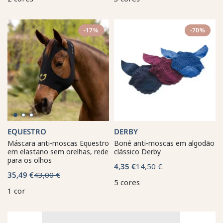
-17%
-70%
EQUESTRO
DERBY
Máscara anti-moscas Equestro
Boné anti-moscas em algodão
em elastano sem orelhas, rede
clássico Derby
para os olhos
4,35 €
14,50 €
35,49 €
43,00 €
5 cores
1 cor