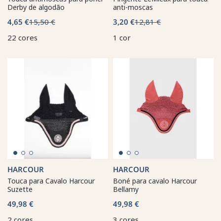
Derby de algodão
anti-moscas
4,65 €
15,50 €
3,20 €
12,81 €
22 cores
1 cor
HARCOUR
HARCOUR
Touca para Cavalo Harcour
Boné para cavalo Harcour
Suzette
Bellamy
49,98 €
49,98 €
2 cores
3 cores