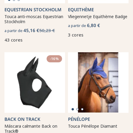
EQUESTRIAN STOCKHOLM
EQUITHÈME
Touca anti-moscas Equestrian
Vliegennetje Equithème Badge
Stockholm
6,80 €
a partir de
45,16 €
50,23 €
a partir de
3 cores
43 cores
-16%
BACK ON TRACK
PÉNÉLOPE
Máscara calmante Back on
Touca Pénélope Diamant
Track®