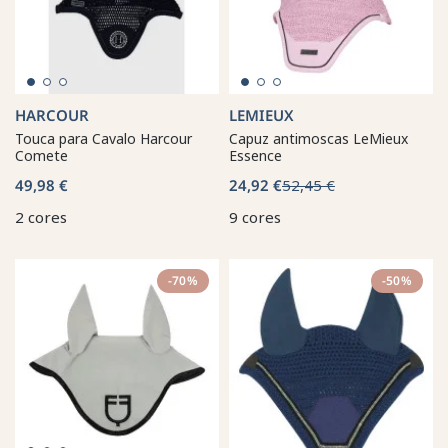
HARCOUR
LEMIEUX
Touca para Cavalo Harcour
Capuz antimoscas LeMieux
Comete
Essence
49,98 €
24,92 €
52,45 €
2 cores
9 cores
-70%
-50%