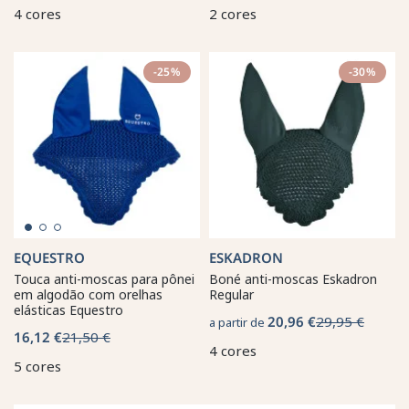
4 cores
2 cores
-25%
-30%
EQUESTRO
ESKADRON
Touca anti-moscas para pônei
Boné anti-moscas Eskadron
em algodão com orelhas
Regular
elásticas Equestro
20,96 €
29,95 €
a partir de
16,12 €
21,50 €
4 cores
5 cores