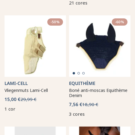
21 cores
-50%
-60%
LAMI-CELL
EQUITHÈME
Vliegenmuts Lami-Cell
Boné anti-moscas Equithème
Denim
15,00 €
29,99 €
7,56 €
18,90 €
1 cor
3 cores