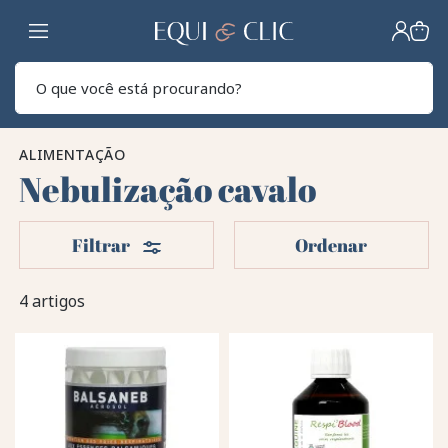
Lar
Pesq
ALIMENTAÇÃO
Nebulização cavalo
Filters
Filtrar
Ordenar
4 artigos