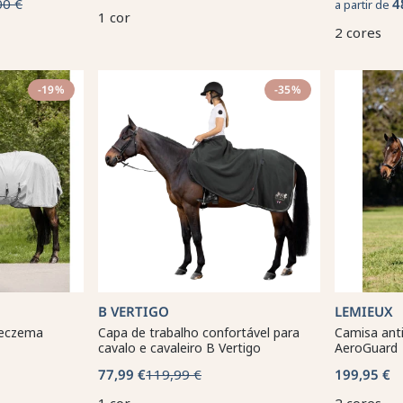
00 €
4
a partir de
1 cor
2 cores
-19%
-35%
B VERTIGO
LEMIEUX
 eczema
Capa de trabalho confortável para
Camisa ant
cavalo e cavaleiro B Vertigo
AeroGuard
77,99 €
119,99 €
199,95 €