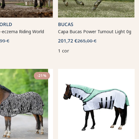
WORLD
BUCAS
i-eczema Riding World
Capa Bucas Power Turnout Light 0g
99 €
201,72 €
265,00 €
1 cor
-21%