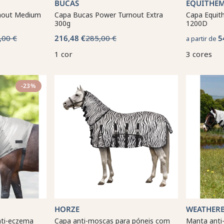
BUCAS
EQUITHÈ
nout Medium
Capa Bucas Power Turnout Extra
Capa Equit
300g
1200D
,00 €
216,48 €
285,00 €
5
a partir de
1 cor
3 cores
-23%
HORZE
WEATHERB
nti-eczema
Capa anti-moscas para póneis com
Manta anti