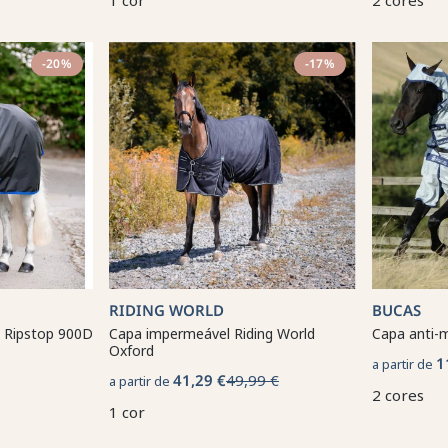
1 cor
2 cores
-20%
-17%
RIDING WORLD
BUCAS
 Ripstop 900D
Capa impermeável Riding World
Capa anti-
Oxford
1
a partir de
41,29 €
49,99 €
a partir de
2 cores
1 cor