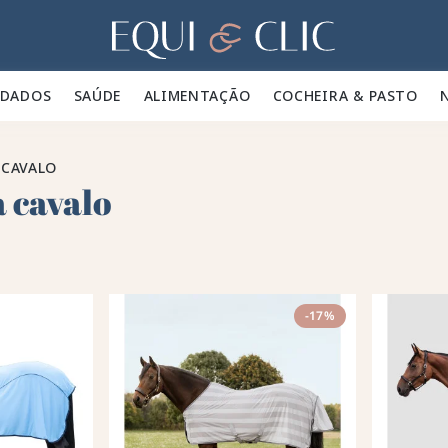
Lar
IDADOS 🪮
SAÚDE ✨
ALIMENTAÇÃO 🥕
COCHEIRA & PASTO 🍃
 CAVALO
 cavalo
-17%