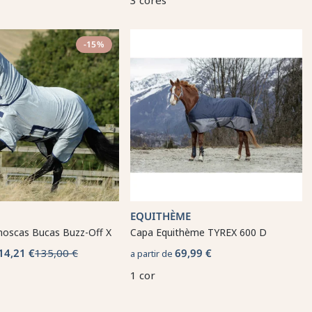
3 cores
-15%
EQUITHÈME
moscas Bucas Buzz-Off X
Capa Equithème TYREX 600 D
14,21 €
135,00 €
69,99 €
a partir de
1 cor