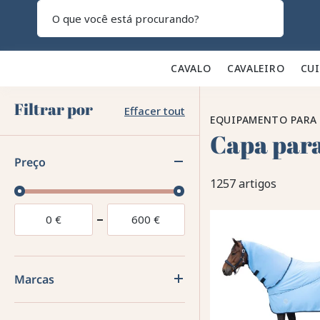
Pesquisar
CAVALO 🐎
CAVALEIRO 👕
CU
Filtrar por
Effacer tout
EQUIPAMENTO PARA
Capa para
Preço
1257 artigos
0
€
600
€
Marcas