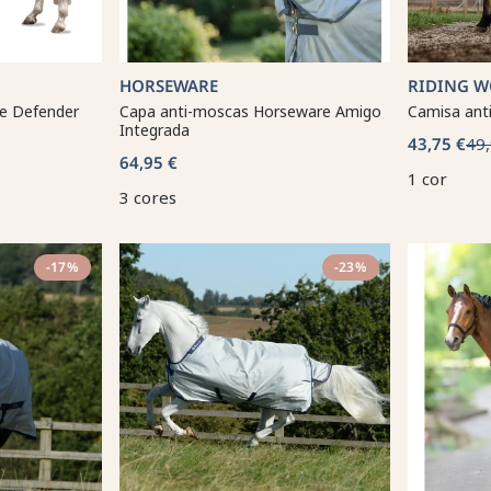
HORSEWARE
RIDING 
e Defender
Capa anti-moscas Horseware Amigo
Camisa ant
Integrada
43,75 €
49,
64,95 €
1 cor
3 cores
-17%
-23%