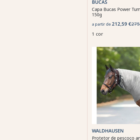
BUCAS
Capa Bucas Power Tur
150g
212,59 €
275
a partir de
1 cor
WALDHAUSEN
Protetor de pescoço a