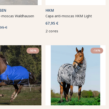
SEN
HKM
i-moscas Waldhausen
Capa anti-moscas HKM Light
67,95 €
95 €
2 cores
-50%
-14%