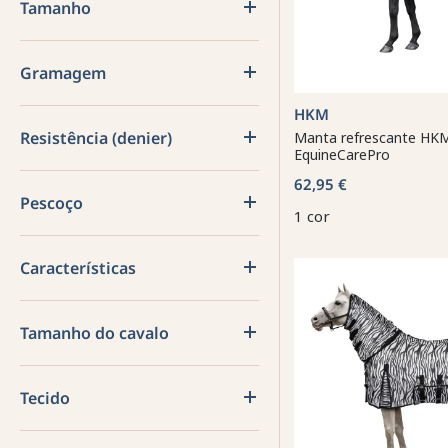
Tamanho
Gramagem
HKM
Resistência (denier)
Manta refrescante HK
EquineCarePro
62,95 €
Pescoço
1 cor
Características
Tamanho do cavalo
Tecido