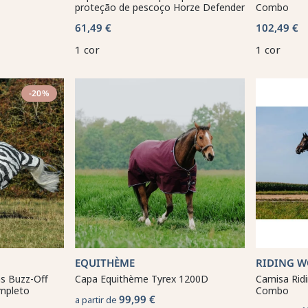
proteção de pescoço Horze Defender
Combo
61,49 €
102,49 €
1 cor
1 cor
-20%
EQUITHÈME
RIDING 
s Buzz-Off
Capa Equithème Tyrex 1200D
Camisa Rid
mpleto
Combo
99,99 €
a partir de