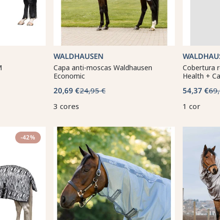
WALDHAUSEN
WALDHAUS
M
Capa anti-moscas Waldhausen
Cobertura 
Economic
Health + Ca
20,69 €
24,95 €
54,37 €
69,
3 cores
1 cor
-42%