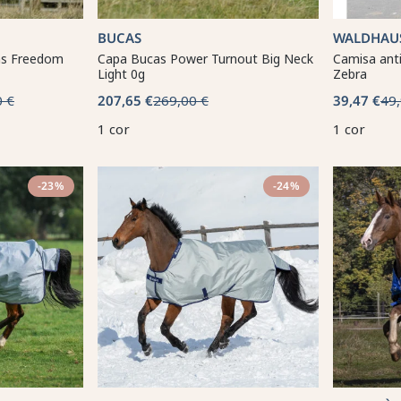
BUCAS
WALDHAU
as Freedom
Capa Bucas Power Turnout Big Neck
Camisa ant
Light 0g
Zebra
0 €
207,65 €
269,00 €
39,47 €
49,
1 cor
1 cor
-23%
-24%