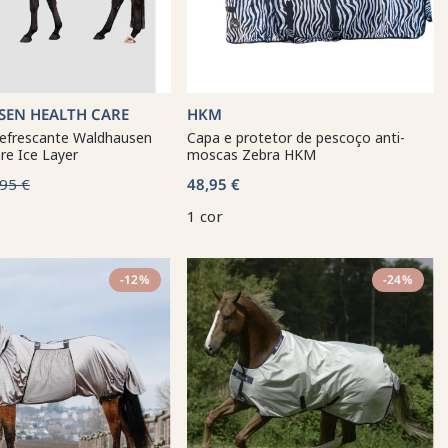
EN HEALTH CARE
HKM
refrescante Waldhausen
Capa e protetor de pescoço anti-
re Ice Layer
moscas Zebra HKM
95 €
48,95 €
1 cor
-12%
-24%