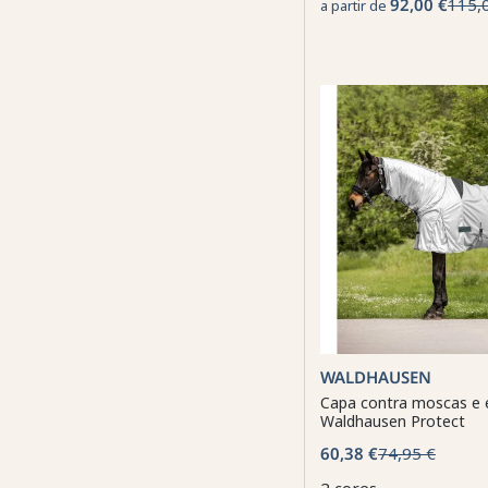
92,00 €
115,
a partir de
WALDHAUSEN
Capa contra moscas e
Waldhausen Protect
60,38 €
74,95 €