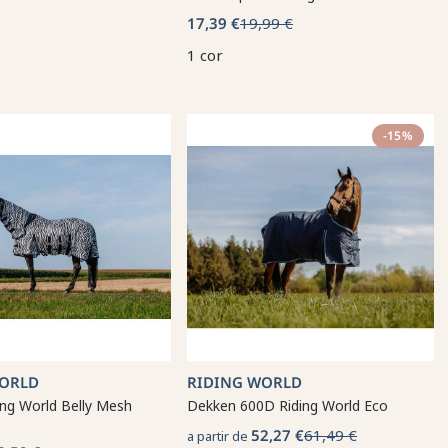
17,39 €
19,99 €
1 cor
-15%
WORLD
RIDING WORLD
ing World Belly Mesh
Dekken 600D Riding World Eco
52,27 €
61,49 €
a partir de