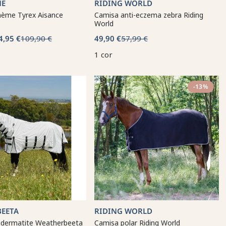
ME
RIDING WORLD
hème Tyrex Aisance
Camisa anti-eczema zebra Riding
World
4,95 €
109,90 €
49,90 €
57,99 €
1 cor
-13%
EETA
RIDING WORLD
-dermatite Weatherbeeta
Camisa polar Riding World