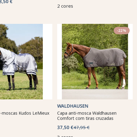
8,50 €
2 cores
-22%
WALDHAUSEN
i-moscas Kudos LeMieux
Capa anti-mosca Waldhausen
Comfort com tiras cruzadas
37,50 €
47,95 €