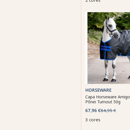
2 cores
HORSEWARE
Capa Horseware Amigo
Pônei Turnout 50g
67,96 €
84,95 €
3 cores