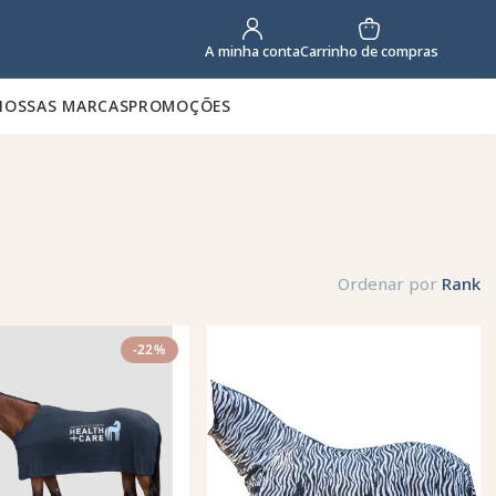
Carrinho de compras
A minha conta
NOSSAS MARCAS
PROMOÇÕES
Ordenar por
Rank
-22%