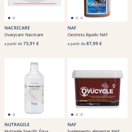
NACRICARE
NAF
Ovarycare Nacricare
Oestress líquido NAF
73,91 €
87,99 €
a partir de
a partir de
NUTRAGILE
NAF
Nutragile Specific Égua
Suplemento alimentar NAF