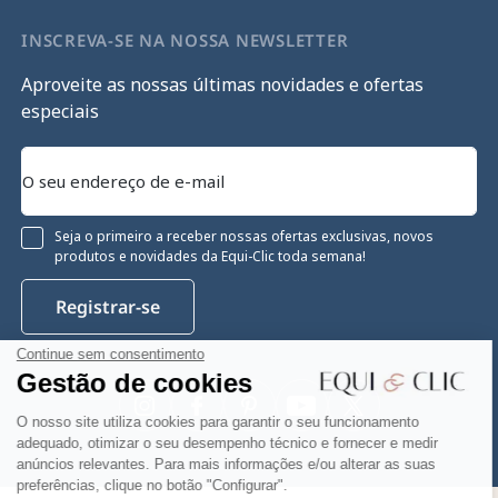
INSCREVA-SE NA NOSSA NEWSLETTER
Aproveite as nossas últimas novidades e ofertas
especiais
Seja o primeiro a receber nossas ofertas exclusivas, novos
produtos e novidades da Equi-Clic toda semana!
Registrar-se
Continue sem consentimento
Gestão de cookies
Instagram
Facebook
Pinterest
YouTube
Twitter
O nosso site utiliza cookies para garantir o seu funcionamento
adequado, otimizar o seu desempenho técnico e fornecer e medir
anúncios relevantes. Para mais informações e/ou alterar as suas
preferências, clique no botão "Configurar".