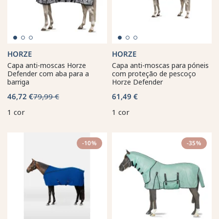
HORZE
HORZE
Capa anti-moscas Horze
Capa anti-moscas para póneis
Defender com aba para a
com proteção de pescoço
barriga
Horze Defender
46,72 €
79,99 €
61,49 €
1 cor
1 cor
-10%
-35%