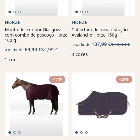
HORZE
HORZE
Manta de exterior Glasgow
Cobertura de meia-estação
com combo de pescoço Horze
Avalanche Horze 150g
100 g
107,99 €
179,99 €
a partir de
69,99 €
84,99 €
a partir de
3 cores
1 cor
-17%
-20%