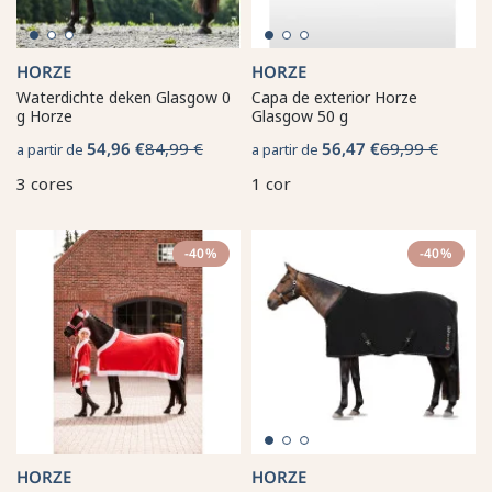
HORZE
HORZE
Waterdichte deken Glasgow 0
Capa de exterior Horze
g Horze
Glasgow 50 g
54,96 €
84,99 €
56,47 €
69,99 €
a partir de
a partir de
3 cores
1 cor
-40%
-40%
HORZE
HORZE