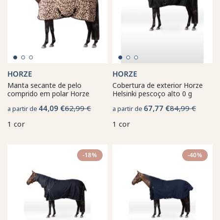
HORZE
HORZE
Manta secante de pelo
Cobertura de exterior Horze
comprido em polar Horze
Helsinki pescoço alto 0 g
44,09 €
62,99 €
67,77 €
84,99 €
a partir de
a partir de
1 cor
1 cor
-18%
-40%