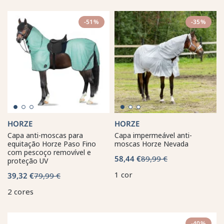
-51%
-35%
HORZE
HORZE
Capa anti-moscas para
Capa impermeável anti-
equitação Horze Paso Fino
moscas Horze Nevada
com pescoço removível e
58,44 €
89,99 €
proteção UV
1 cor
39,32 €
79,99 €
2 cores
-40%