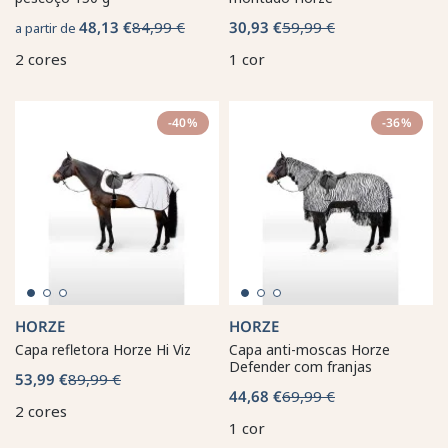
48,13 €
84,99 €
30,93 €
59,99 €
a partir de
2 cores
1 cor
-40%
-36%
HORZE
HORZE
Capa refletora Horze Hi Viz
Capa anti-moscas Horze
Defender com franjas
53,99 €
89,99 €
44,68 €
69,99 €
2 cores
1 cor