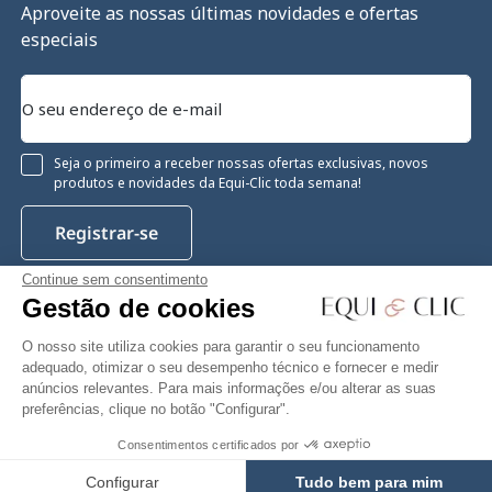
Aproveite as nossas últimas novidades e ofertas
especiais
Seja o primeiro a receber nossas ofertas exclusivas, novos
produtos e novidades da Equi-Clic toda semana!
Registrar-se
Continue sem consentimento
Gestão de cookies
Instagram
Facebook
Pinterest
YouTube
Twitter
O nosso site utiliza cookies para garantir o seu funcionamento
adequado, otimizar o seu desempenho técnico e fornecer e medir
anúncios relevantes. Para mais informações e/ou alterar as suas
preferências, clique no botão "Configurar".
Equiclic © 2026
Consentimentos certificados por
Gestão de cookies
Configurar
Tudo bem para mim