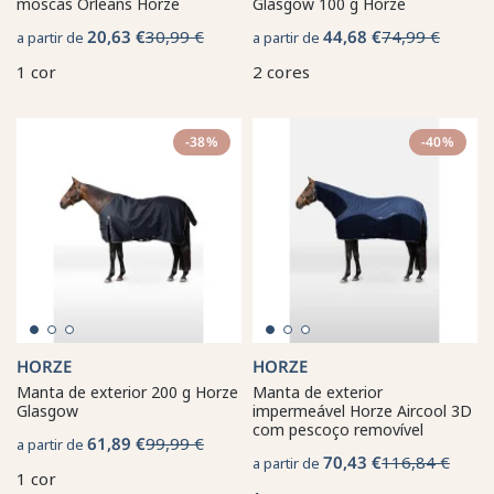
moscas Orleans Horze
Glasgow 100 g Horze
20,63 €
30,99 €
44,68 €
74,99 €
a partir de
a partir de
1 cor
2 cores
-38%
-40%
HORZE
HORZE
Manta de exterior 200 g Horze
Manta de exterior
Glasgow
impermeável Horze Aircool 3D
com pescoço removível
61,89 €
99,99 €
a partir de
70,43 €
116,84 €
a partir de
1 cor