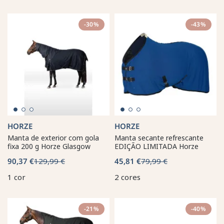
-30%
-43%
HORZE
HORZE
Manta de exterior com gola
Manta secante refrescante
fixa 200 g Horze Glasgow
EDIÇÃO LIMITADA Horze
90,37 €
129,99 €
45,81 €
79,99 €
1 cor
2 cores
-21%
-40%