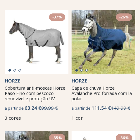
-37%
-26%
HORZE
HORZE
Cobertura anti-moscas Horze
Capa de chuva Horze
Paso Fino com pescoço
Avalanche Pro forrada com lã
removível e proteção UV
polar
63,24 €
99,99 €
111,54 €
149,99 €
a partir de
a partir de
3 cores
1 cor
-35%
-36%