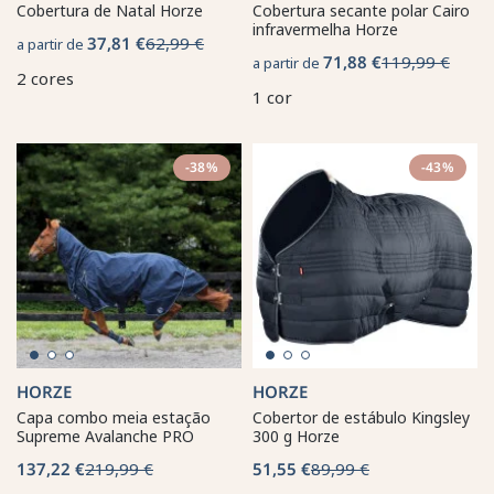
Cobertura de Natal Horze
Cobertura secante polar Cairo
infravermelha Horze
37,81 €
62,99 €
a partir de
71,88 €
119,99 €
a partir de
2 cores
1 cor
-38%
-43%
HORZE
HORZE
Capa combo meia estação
Cobertor de estábulo Kingsley
Supreme Avalanche PRO
300 g Horze
137,22 €
219,99 €
51,55 €
89,99 €