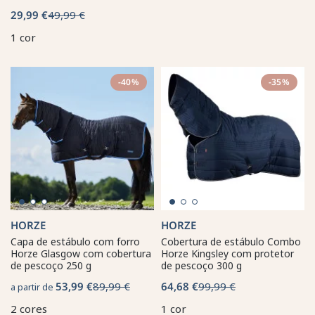
29,99 €
49,99 €
1 cor
-40%
-35%
HORZE
HORZE
Capa de estábulo com forro
Cobertura de estábulo Combo
Horze Glasgow com cobertura
Horze Kingsley com protetor
de pescoço 250 g
de pescoço 300 g
53,99 €
89,99 €
64,68 €
99,99 €
a partir de
2 cores
1 cor