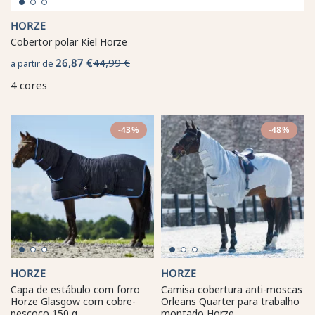
HORZE
Cobertor polar Kiel Horze
26,87 €
44,99 €
a partir de
4 cores
-43%
-48%
HORZE
HORZE
Capa de estábulo com forro
Camisa cobertura anti-moscas
Horze Glasgow com cobre-
Orleans Quarter para trabalho
pescoço 150 g
montado Horze