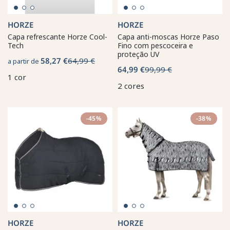
HORZE
HORZE
Capa refrescante Horze Cool-
Capa anti-moscas Horze Paso
Tech
Fino com pescoceira e
proteção UV
58,27 €
64,99 €
a partir de
64,99 €
99,99 €
1 cor
2 cores
-45%
-38%
HORZE
HORZE