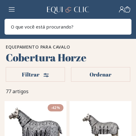
Lar
Pesq
EQUIPAMENTO PARA CAVALO
Cobertura Horze
Filters
Filtrar
Ordenar
77 artigos
-42%