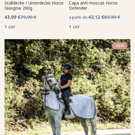
Stalldecke / Unterdecke Horze
Capa anti-moscas Horze
Glasgow 200g
Defender
43,99 €
79,99 €
43,12 €
69,99 €
a partir de
1 cor
1 cor
-55%