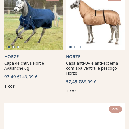
HORZE
HORZE
Capa de chuva Horze
Capa anti-UV e anti-eczema
Avalanche 0g
com aba ventral e pescoço
Horze
97,49 €
149,99 €
57,49 €
89,99 €
1 cor
1 cor
-5%