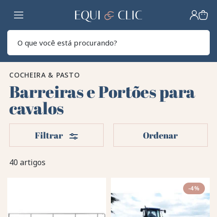
Lar
Pesq
COCHEIRA & PASTO
Barreiras e Portões para
cavalos
Filters
Filtrar
Ordenar
40 artigos
-4%