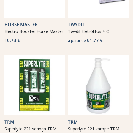
HORSE MASTER
TWYDIL
Electro Booster Horse Master
Twydil Eletrólitos + C
10,73 €
61,77 €
a partir de
TRM
TRM
Superlyte 221 seringa TRM
Superlyte 221 xarope TRM