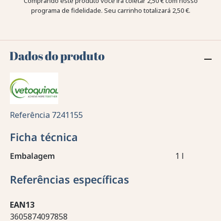
Comprando este produto você irá coletar
2,50 €
com nosso
programa de fidelidade. Seu carrinho totalizará
2,50 €
.
Dados do produto
Referência
7241155
Ficha técnica
Embalagem
1 l
Referências específicas
EAN13
3605874097858