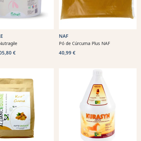
E
NAF
utragile
Pó de Cúrcuma Plus NAF
05,80 €
40,99 €