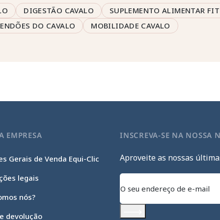
LO
DIGESTÃO CAVALO
SUPLEMENTO ALIMENTAR FIT
TENDÕES DO CAVALO
MOBILIDADE CAVALO
A EMPRESA
INSCREVA-SE NA NOSSA 
Aproveite as nossas última
s Gerais de Venda Equi-Clic
ções legais
omos nós?
 e devolução