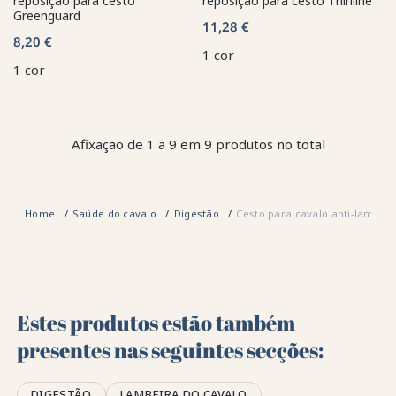
reposição para cesto
reposição para cesto Thinline
Greenguard
11,28 €
8,20 €
1 cor
1 cor
Afixação de 1 a 9 em 9 produtos no total
Home
Saúde do cavalo
Digestão
Cesto para cavalo anti-laminit
Estes produtos estão também
presentes nas seguintes secções:
DIGESTÃO
LAMBEIRA DO CAVALO