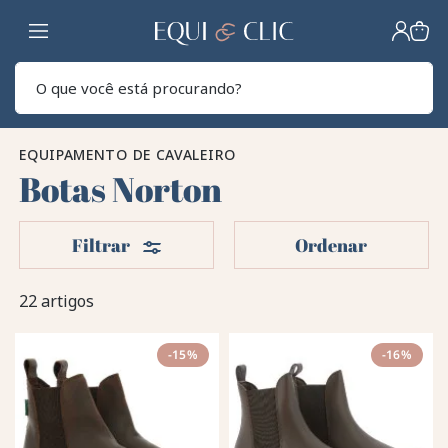
Lar
Pesq
EQUIPAMENTO DE CAVALEIRO
Botas Norton
Filters
Filtrar
Ordenar
22 artigos
-15%
-16%