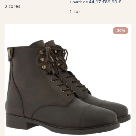
44,17 €
89,90 €
a partir de
2 cores
1 cor
-20%