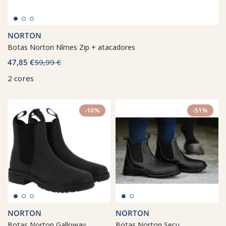
NORTON
Botas Norton Nîmes Zip + atacadores
47,85 €
59,99 €
2 cores
-10%
-51%
NORTON
NORTON
Botas Norton Galloway
Botas Norton Secu