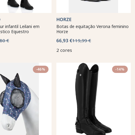
O
HORZE
r infantil Leilani em
Botas de equitação Verona feminino
ástico Equestro
Horze
80 €
66,93 €
119,99 €
2 cores
-46%
-14%