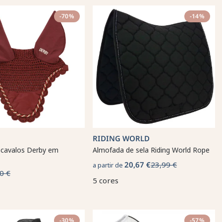
-70%
-14%
RIDING WORLD
 cavalos Derby em
Almofada de sela Riding World Rope
20,67 €
23,99 €
a partir de
0 €
5 cores
-30%
-57%