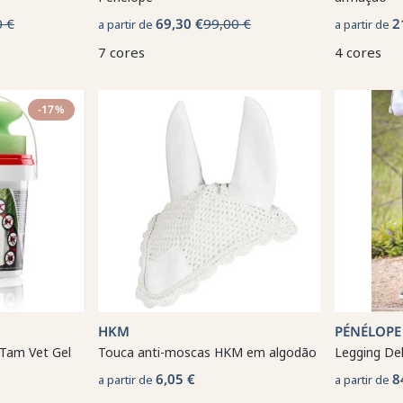
0 €
69,30 €
99,00 €
2
a partir de
a partir de
7 cores
4 cores
-17%
HKM
PÉNÉLOPE
Tam Vet Gel
Touca anti-moscas HKM em algodão
Legging De
6,05 €
8
a partir de
a partir de