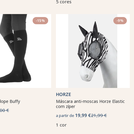
5 cores
-15%
-9%
HORZE
lope Buffy
Máscara anti-moscas Horze Elastic
com zíper
00 €
19,99 €
21,99 €
a partir de
1 cor