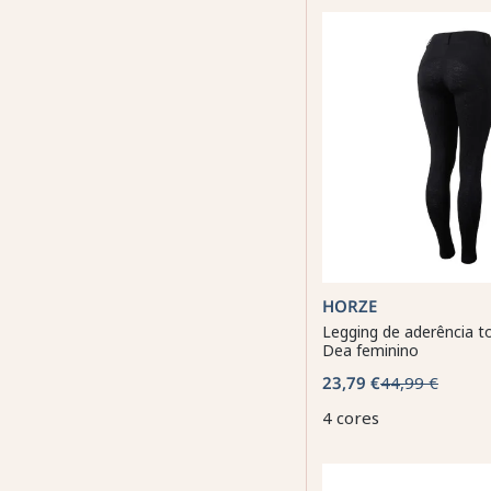
HORZE
Legging de aderência t
Dea feminino
23,79 €
44,99 €
4 cores