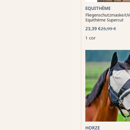
EQUITHÈME
Fliegenschutzmaske/UV
Equithème Supercut
23,39 €
25,99 €
1 cor
HORZE