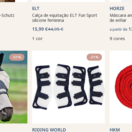
ELT
HORZE
-Schutz
Calça de equitação ELT Fun Sport
Máscara an
silicone feminina
de enfiar
15,99 €
44,95 €
1
a partir de
1 cor
9 cores
-51%
-21%
RIDING WORLD
HKM