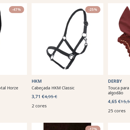
-47%
-25%
HKM
DERBY
otal Horze
Cabeçada HKM Classic
Touca para
algodão
3,71 €
4,95 €
4,65 €
15,5
2 cores
25 cores
-17%