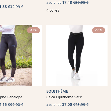
17,48 €
39,95 €
a partir de
1,38 €
39,99 €
4 cores
-15%
-50%
EQUITHÈME
lphe Pénélope
Calça Equithème Safir
4,15 €
99,00 €
37,00 €
73,99 €
a partir de