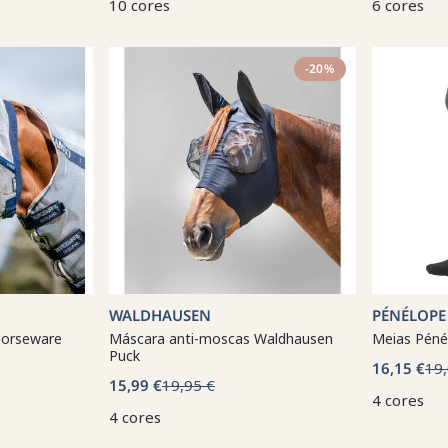
10 cores
6 cores
-20%
WALDHAUSEN
PÉNÉLOPE
Horseware
Máscara anti-moscas Waldhausen
Meias Péné
Puck
16,15 €
19,
15,99 €
19,95 €
4 cores
4 cores