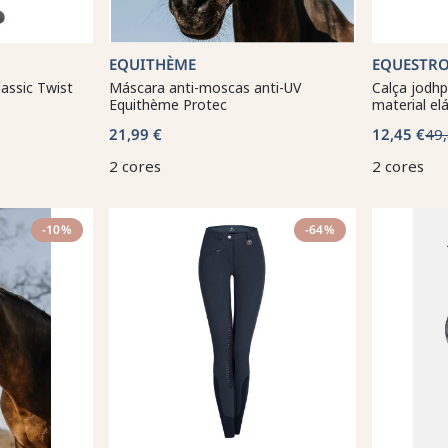
EQUITHÈME
EQUESTR
lassic Twist
Máscara anti-moscas anti-UV
Calça jodhpu
Equithème Protec
material el
21,99 €
12,45 €
49,
2 cores
2 cores
-10%
-64%