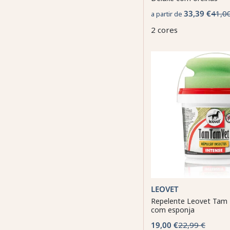
33,39 €
41,0
a partir de
2 cores
LEOVET
Repelente Leovet Tam 
com esponja
19,00 €
22,99 €