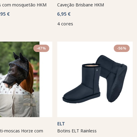
rs com mosquetão HKM
Caveção Brisbane HKM
,95 €
6,95 €
4 cores
-47%
-56%
ELT
ti-moscas Horze com
Botins ELT Rainless