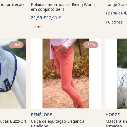
com proteção
Polainas anti-moscas Riding World
Longe Sta
em conjunto de 4
4
a partir de
21,99 €
27,99 €
10 cores
1 cor
-19%
-30%
PÉNÉLOPE
HORZE
ucas Buzz-Off
Calça de equitação Elegância
Máscara an
Pénélope
armação