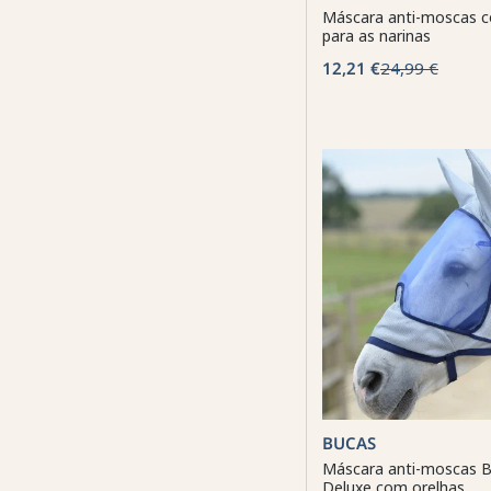
Máscara anti-moscas 
para as narinas
12,21 €
24,99 €
BUCAS
Máscara anti-moscas B
Deluxe com orelhas