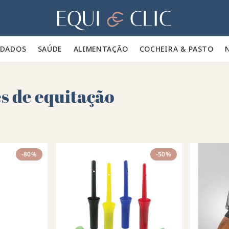
Lar
IDADOS 🪮
SAÚDE ✨
ALIMENTAÇÃO 🥕
COCHEIRA & PASTO 🍃
s de equitação
-80%
-50%