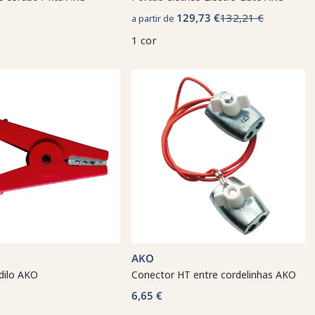
129,73 €
132,21 €
a partir de
1 cor
AKO
dilo AKO
Conector HT entre cordelinhas AKO
6,65 €