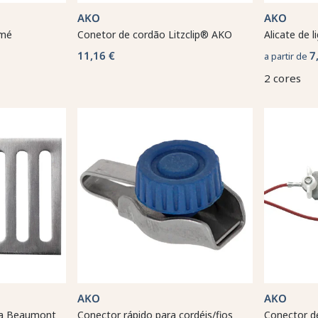
AKO
AKO
cmé
Conetor de cordão Litzclip® AKO
Alicate de l
11,16 €
7
a partir de
2 cores
AKO
AKO
ana Beaumont
Conector rápido para cordéis/fios
Conector de