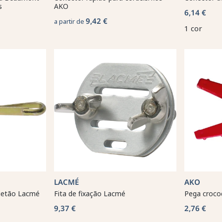
s
AKO
6,14 €
9,42 €
a partir de
1 cor
LACMÉ
AKO
uetão Lacmé
Fita de fixação Lacmé
Pega croco
9,37 €
2,76 €