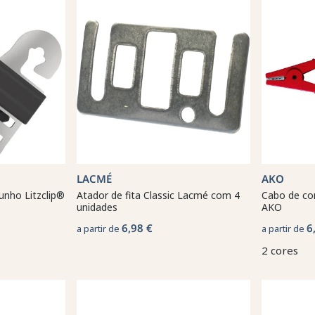
LACMÉ
AKO
unho Litzclip®
Atador de fita Classic Lacmé com 4
Cabo de con
unidades
AKO
6,98 €
6
a partir de
a partir de
2 cores