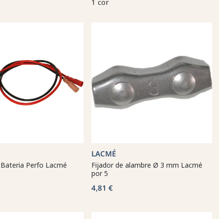
1 cor
LACMÉ
 Bateria Perfo Lacmé
Fijador de alambre Ø 3 mm Lacmé
por 5
4,81 €