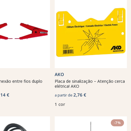
AKO
exão entre fios duplo
Placa de sinalização – Atenção cerca
elétrica! AKO
,14 €
2,76 €
a partir de
1 cor
-7%