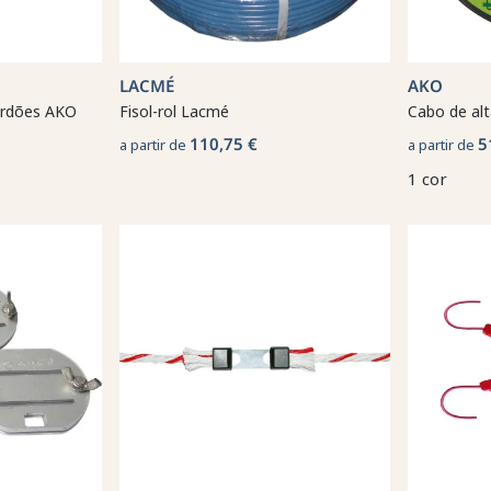
LACMÉ
AKO
ordões AKO
Fisol-rol Lacmé
Cabo de al
110,75 €
5
a partir de
a partir de
1 cor