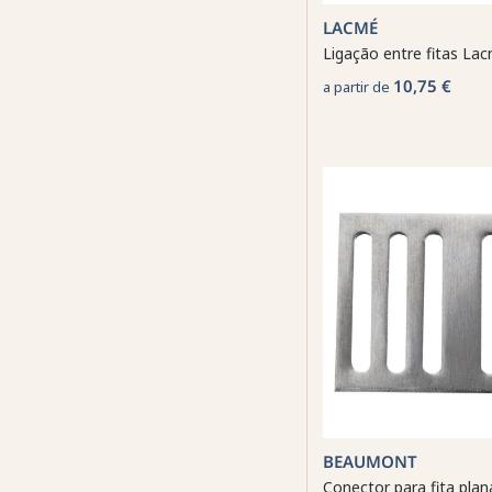
LACMÉ
Ligação entre fitas La
10,75 €
a partir de
BEAUMONT
Conector para fita pl