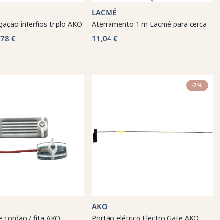
LACMÉ
igação interfios triplo AKO
Aterramento 1 m Lacmé para cerca
,78 €
11,04 €
-2%
AKO
 cordão / fita AKO
Portão elétrico Electro Gate AKO