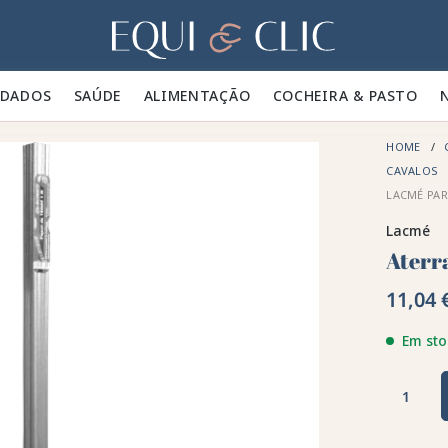
Lar
IDADOS 🪮
SAÚDE ✨
ALIMENTAÇÃO 🥕
COCHEIRA & PASTO 🍃
HOME
CAVALOS
LACMÉ PAR
Lacmé
Aterr
11,04 
Em sto