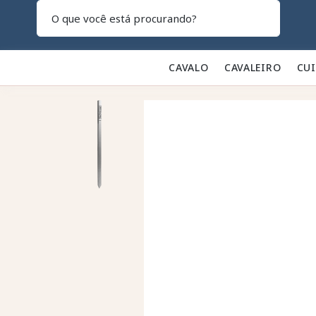
Pesquisar
CAVALO 🐎
CAVALEIRO 👕
CU