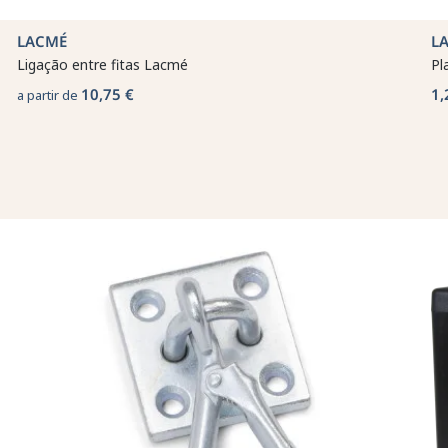
LACMÉ
L
Ligação entre fitas Lacmé
Pl
10,75 €
1,
a partir de