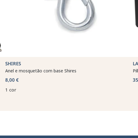
SHIRES
L
Anel e mosquetão com base Shires
Pi
8,00 €
35
1 cor