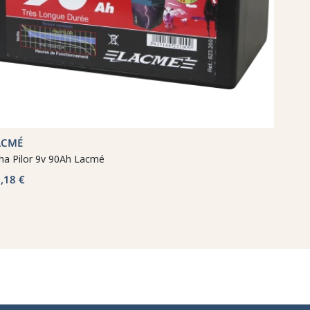
ACMÉ
lha Pilor 9v 90Ah Lacmé
,18 €