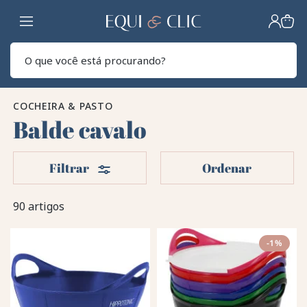
Lar
Pesq
COCHEIRA & PASTO
Balde cavalo
Filters
Filtrar
Ordenar
90 artigos
-1%