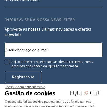
INSCREVA-SE NA NOSSA NEWSLETTER
Aproveite as nossas últimas novidades e ofertas
especiais
Seja o primeiro a receber nossas ofertas exclusivas, novos
produtos e novidades da Equi-Clic toda semana!
Registrar-se
Continue sem consentimento
Gestão de cookies
Instagram
Facebook
Pinterest
YouTube
Twitter
O nosso site utiliza cookies para garantir o seu funcionamento
adequado, otimizar o seu desempenho técnico e fornecer e medir