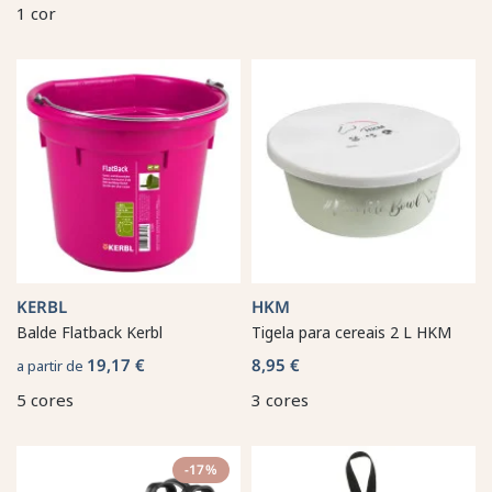
1 cor
KERBL
HKM
Balde Flatback Kerbl
Tigela para cereais 2 L HKM
19,17 €
8,95 €
a partir de
5 cores
3 cores
-17%