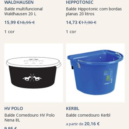
WALDHAUSEN
HIPPOTONIC
Balde multifuncional
Balde Hippotonic com bordas
Waldhausen 20 L
planas 20 litros
15,99 €
18,95 €
14,73 €
17,90 €
1 cor
1 cor
HV POLO
KERBL
Balde Comedouro HV Polo
Balde comedouro Kerbl
Nena 8L
20,16 €
a partir de
9,95 €