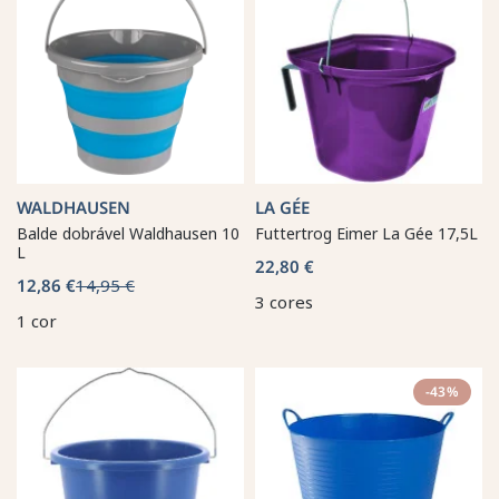
WALDHAUSEN
LA GÉE
Balde dobrável Waldhausen 10
Futtertrog Eimer La Gée 17,5L
L
22,80 €
12,86 €
14,95 €
3 cores
1 cor
-43%