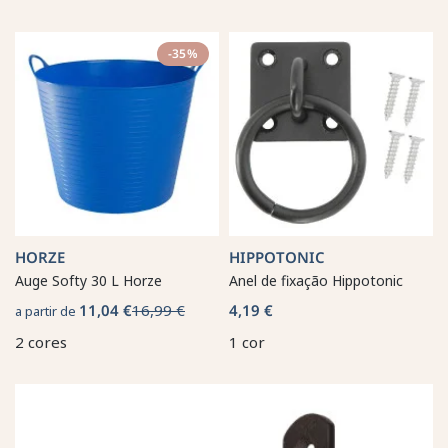
-35%
HORZE
HIPPOTONIC
Auge Softy 30 L Horze
Anel de fixação Hippotonic
11,04 €
16,99 €
4,19 €
a partir de
2 cores
1 cor