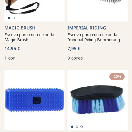
MAGIC BRUSH
IMPERIAL RIDING
Escova para crina e cauda
Escova para crina e cauda
Magic Brush
Imperial Riding Boomerang
14,95 €
7,95 €
1 cor
9 cores
-20%