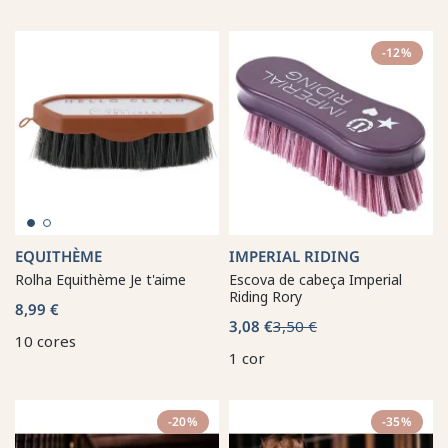
-12%
EQUITHÈME
IMPERIAL RIDING
Rolha Equithème Je t'aime
Escova de cabeça Imperial
Riding Rory
8,99 €
3,08 €
3,50 €
10 cores
1 cor
-20%
-35%