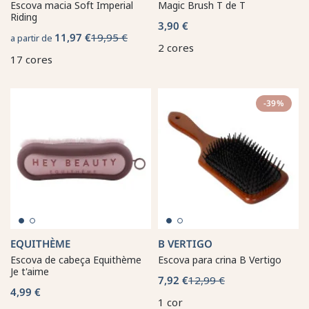
Escova macia Soft Imperial
Magic Brush T de T
Riding
3,90 €
11,97 €
19,95 €
a partir de
2 cores
17 cores
-39%
EQUITHÈME
B VERTIGO
Escova de cabeça Equithème
Escova para crina B Vertigo
Je t'aime
7,92 €
12,99 €
4,99 €
1 cor