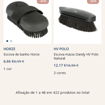
-26%
-26%
HORZE
HV POLO
Escova de banho Horze
Escova macia Dandy HV Polo
Natural
6,66 €
8,99 €
12,17 €
16,50 €
1 cor
2 cores
Afixação de 1 a 48 em 422 produtos no total