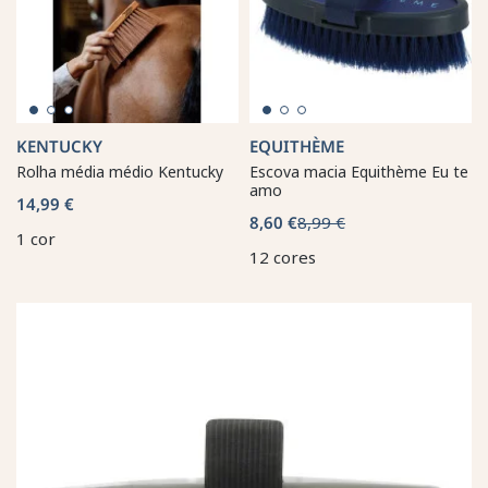
KENTUCKY
EQUITHÈME
Rolha média médio Kentucky
Escova macia Equithème Eu te
amo
14,99 €
8,60 €
8,99 €
1 cor
12 cores