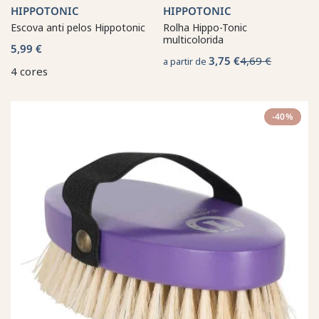
HIPPOTONIC
HIPPOTONIC
Escova anti pelos Hippotonic
Rolha Hippo-Tonic
multicolorida
5,99 €
3,75 €
4,69 €
a partir de
4 cores
-40%