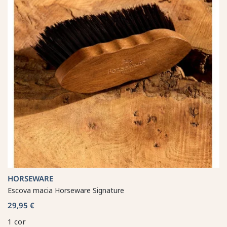
HORSEWARE
Escova macia Horseware Signature
29,95 €
1 cor