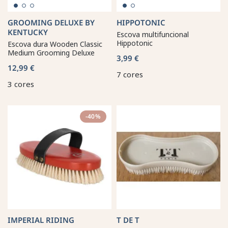
GROOMING DELUXE BY
HIPPOTONIC
KENTUCKY
Escova multifuncional
Hippotonic
Escova dura Wooden Classic
Medium Grooming Deluxe
3,99 €
12,99 €
7 cores
3 cores
-40%
IMPERIAL RIDING
T DE T