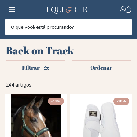
Lar
Pesq
Back on Track
Filters
Filtrar
Ordenar
244 artigos
-14%
-20%