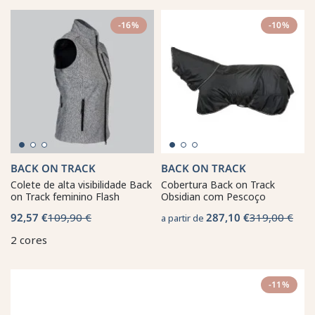
-16%
-10%
BACK ON TRACK
BACK ON TRACK
Colete de alta visibilidade Back
Cobertura Back on Track
on Track feminino Flash
Obsidian com Pescoço
92,57 €
109,90 €
287,10 €
319,00 €
a partir de
2 cores
-11%