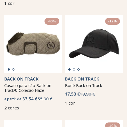
1 cor
-40%
-12%
BACK ON TRACK
BACK ON TRACK
Casaco para cão Back on
Boné Back on Track
Track® Coleção Haze
17,53 €
19,90 €
33,54 €
55,90 €
a partir de
1 cor
2 cores
-40%