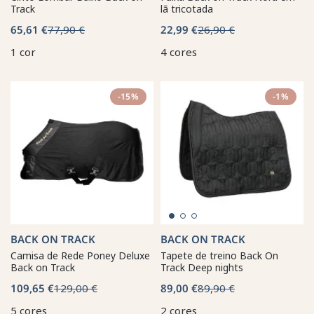
Track
lã tricotada
65,61 €
77,90 €
22,99 €
26,90 €
1 cor
4 cores
-15%
-1%
BACK ON TRACK
BACK ON TRACK
Camisa de Rede Poney Deluxe
Tapete de treino Back On
Back on Track
Track Deep nights
109,65 €
129,00 €
89,00 €
89,90 €
5 cores
2 cores