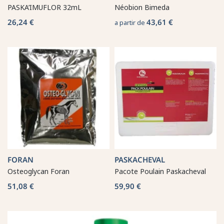
PASKA’IMUFLOR 32mL
Néobion Bimeda
26,24 €
43,61 €
a partir de
FORAN
PASKACHEVAL
Osteoglycan Foran
Pacote Poulain Paskacheval
51,08 €
59,90 €