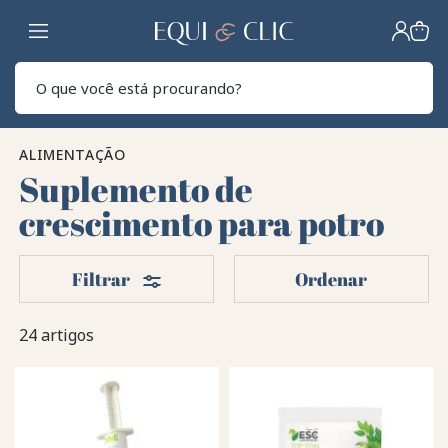
Lar
Pesq
ALIMENTAÇÃO
Suplemento de
crescimento para potro
Filters
Filtrar
Ordenar
24 artigos