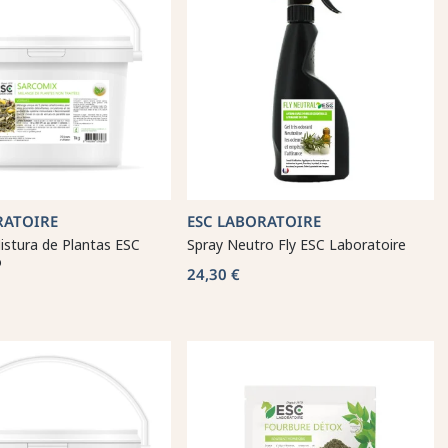
RATOIRE
ESC LABORATOIRE
istura de Plantas ESC
Spray Neutro Fly ESC Laboratoire
o
24,30 €