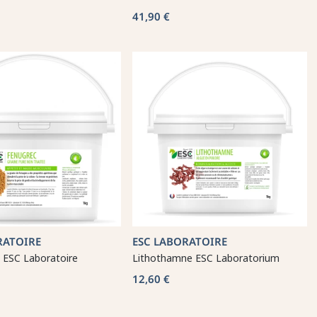
41,90 €
RATOIRE
ESC LABORATOIRE
 ESC Laboratoire
Lithothamne ESC Laboratorium
12,60 €