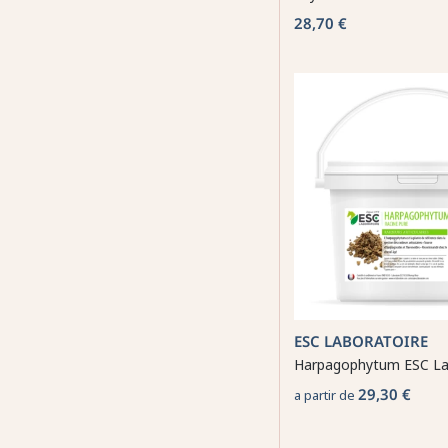
28,70 €
ESC LABORATOIRE
Harpagophytum ESC La
29,30 €
a partir de