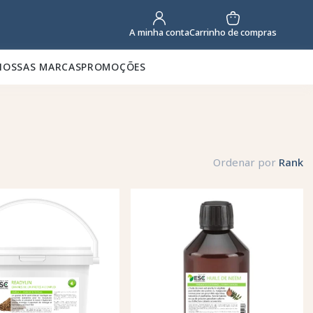
Carrinho de compras
A minha conta
NOSSAS MARCAS
PROMOÇÕES
Ordenar por
Rank