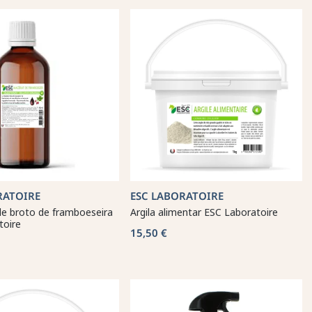
RATOIRE
ESC LABORATOIRE
e broto de framboeseira
Argila alimentar ESC Laboratoire
toire
15,50 €