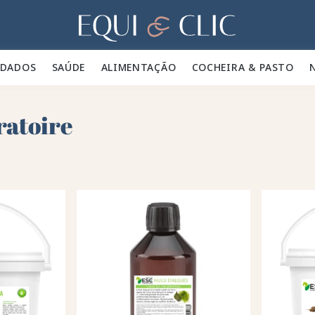
Lar
IDADOS 🪮
SAÚDE ✨
ALIMENTAÇÃO 🥕
COCHEIRA & PASTO 🍃
ratoire