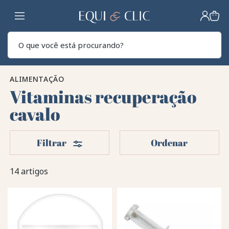
Lar
Pesq
ALIMENTAÇÃO
Vitaminas recuperação
cavalo
Filters
Filtrar
Ordenar
14 artigos