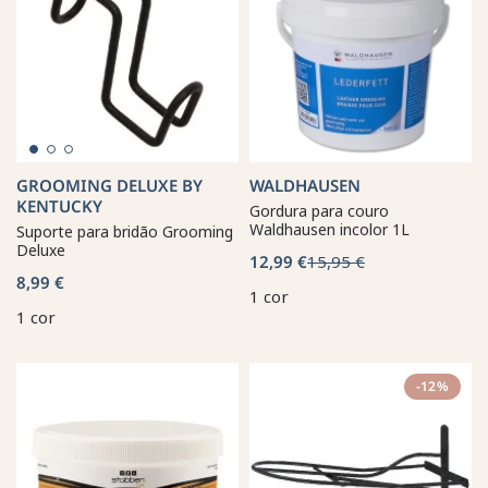
GROOMING DELUXE BY
WALDHAUSEN
KENTUCKY
Gordura para couro
Waldhausen incolor 1L
Suporte para bridão Grooming
Deluxe
12,99 €
15,95 €
8,99 €
1 cor
1 cor
-12%