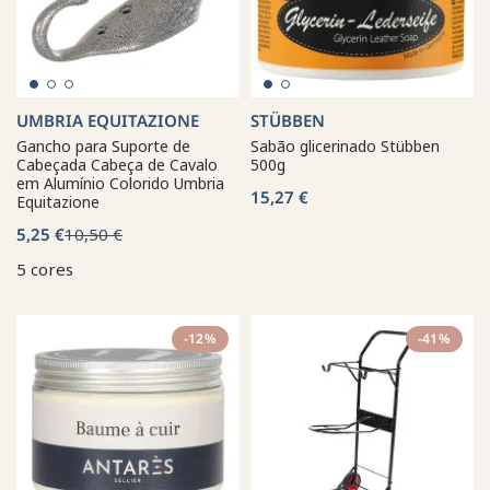
UMBRIA EQUITAZIONE
STÜBBEN
Gancho para Suporte de
Sabão glicerinado Stübben
Cabeçada Cabeça de Cavalo
500g
em Alumínio Colorido Umbria
15,27 €
Equitazione
5,25 €
10,50 €
5 cores
-12%
-41%