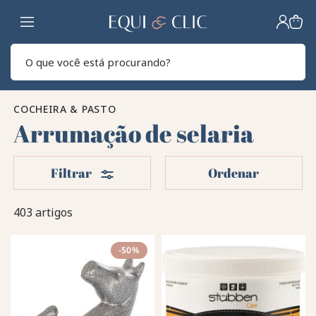
Lar
Pesq
COCHEIRA & PASTO
Arrumação de selaria
Filters
Filtrar
Ordenar
403 artigos
-50%