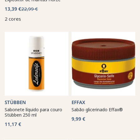
13,39 €
22,99 €
2 cores
STÜBBEN
EFFAX
Sabonete líquido para couro
Sabão glicerinado Effax®
Stübben 250 ml
9,99 €
11,17 €