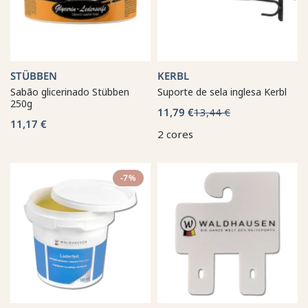
STÜBBEN
KERBL
Sabão glicerinado Stübben
Suporte de sela inglesa Kerbl
250g
11,79 €
13,44 €
11,17 €
2 cores
-7%