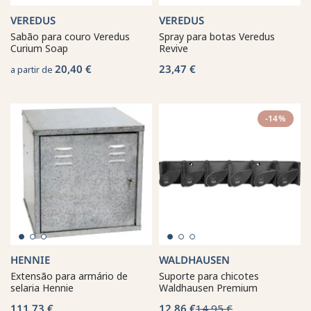
VEREDUS
VEREDUS
Sabão para couro Veredus
Spray para botas Veredus
Curium Soap
Revive
20,40 €
23,47 €
a partir de
-14%
HENNIE
WALDHAUSEN
Extensão para armário de
Suporte para chicotes
selaria Hennie
Waldhausen Premium
111,73 €
12,86 €
14,95 €