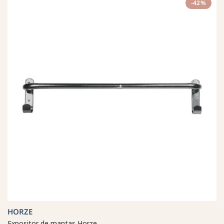
-42%
HORZE
Expositor de mantas Horze