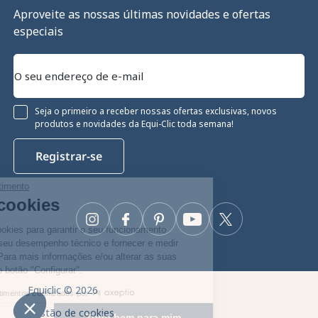
Aproveite as nossas últimas novidades e ofertas
especiais
Seja o primeiro a receber nossas ofertas exclusivas, novos
produtos e novidades da Equi-Clic toda semana!
Registrar-se
Continue sem consentimento
Gestão de cookies
Instagram
Facebook
Pinterest
YouTube
Twitter
O nosso site utiliza cookies para garantir o seu funcionamento
adequado, otimizar o seu desempenho técnico e fornecer e medir
anúncios relevantes. Para mais informações e/ou alterar as suas
preferências, clique no botão "Configurar".
Equiclic © 2026
Consentimentos certificados por
Gestão de cookies
Configurar
Tudo bem para mim