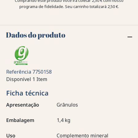
Comprando este produto você irá coletar
2,50 €
com nosso
programa de fidelidade. Seu carrinho totalizará
2,50 €
.
Dados do produto
Referência
7750158
Disponível
1 Item
Ficha técnica
Apresentação
Grânulos
Embalagem
1,4 kg
Uso
Complemento mineral