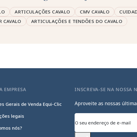
LO
ARTICULAÇÕES CAVALO
CMV CAVALO
CUIDAD
R CAVALO
ARTICULAÇÕES E TENDÕES DO CAVALO
A EMPRESA
INSCREVA-SE NA NOSSA 
Aproveite as nossas última
s Gerais de Venda Equi-Clic
ções legais
omos nós?