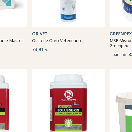
OR VET
GREENPEX
Horse Master
Osso de Ouro Veterinário
MSE Mistura
Greenpex
73,91 €
8
a partir de