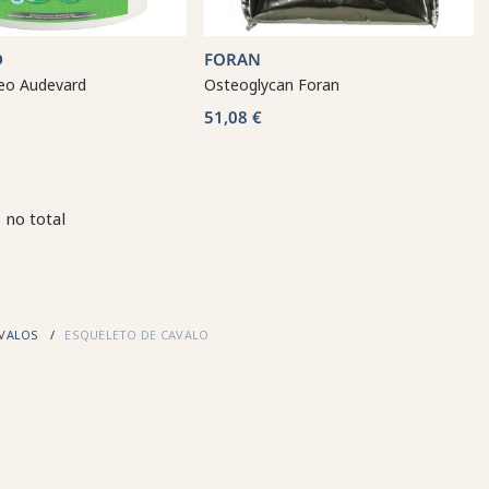
D
FORAN
teo Audevard
Osteoglycan Foran
51,08 €
 no total
AVALOS
ESQUELETO DE CAVALO