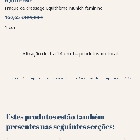
EQUITHÈME
Fraque de dressage Equithème Munich feminino
160,65 €
189,00 €
1 cor
Afixação de 1 a 14 em 14 produtos no total
Home
Equipamento de cavaleiro
Casacas de competição
Casaco
Estes produtos estão também
presentes nas seguintes secções: