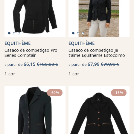
EQUITHÈME
EQUITHÈME
Casaco de competição Pro
Casaco de competição Je
Series Comptair
t'aime Equithème Estocolmo
66,15 €
189,00 €
67,99 €
79,99 €
a partir de
a partir de
1 cor
1 cor
-60%
-15%