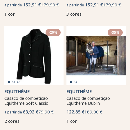
152,91 €
179,90 €
152,91 €
179,90 €
a partir de
a partir de
1 cor
3 cores
-20%
-35%
EQUITHÈME
EQUITHÈME
Casaco de competição
Casaco de competição
Equithème Soft Classic
Equithème Dublin
63,92 €
79,90 €
122,85 €
189,00 €
a partir de
2 cores
1 cor