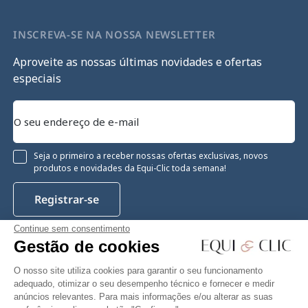
INSCREVA-SE NA NOSSA NEWSLETTER
Aproveite as nossas últimas novidades e ofertas
especiais
Seja o primeiro a receber nossas ofertas exclusivas, novos
produtos e novidades da Equi-Clic toda semana!
Registrar-se
Continue sem consentimento
Gestão de cookies
Instagram
Facebook
Pinterest
YouTube
Twitter
O nosso site utiliza cookies para garantir o seu funcionamento
adequado, otimizar o seu desempenho técnico e fornecer e medir
anúncios relevantes. Para mais informações e/ou alterar as suas