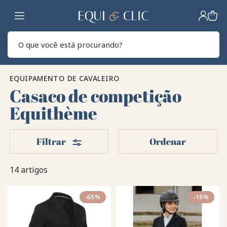
Lar
Pesq
EQUIPAMENTO DE CAVALEIRO
Casaco de competição
Equithème
Filters
Filtrar
Ordenar
14 artigos
-65%
-15%