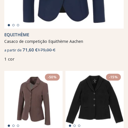
EQUITHÈME
Casaco de competição Equithème Aachen
71,60 €
179,00 €
a partir de
1 cor
-50%
-15%