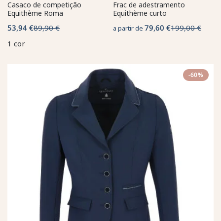
Casaco de competição
Frac de adestramento
Equithème Roma
Equithème curto
53,94 €
89,90 €
79,60 €
199,00 €
a partir de
1 cor
-60%