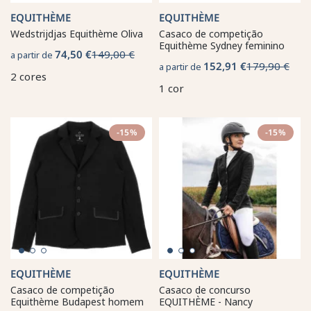
EQUITHÈME
EQUITHÈME
Wedstrijdjas Equithème Oliva
Casaco de competição
Equithème Sydney feminino
74,50 €
149,00 €
a partir de
152,91 €
179,90 €
a partir de
2 cores
1 cor
-15%
-15%
EQUITHÈME
EQUITHÈME
Casaco de competição
Casaco de concurso
Equithème Budapest homem
EQUITHÈME - Nancy