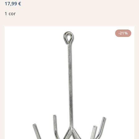
17,99 €
1 cor
-21%