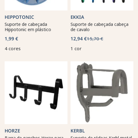
HIPPOTONIC
EKKIA
Suporte de cabeçada
Suporte de cabeçada cabeça
Hippotonic em plástico
de cavalo
1,99 €
12,94 €
15,70 €
4 cores
1 cor
HORZE
KERBL
Barra de ganchos Horze para
Suporte de rédeas Kerbl metal