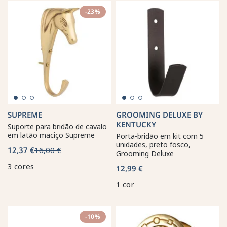
-23%
SUPREME
GROOMING DELUXE BY
KENTUCKY
Suporte para bridão de cavalo
em latão maciço Supreme
Porta-bridão em kit com 5
unidades, preto fosco,
12,37 €
16,00 €
Grooming Deluxe
3 cores
12,99 €
1 cor
-10%