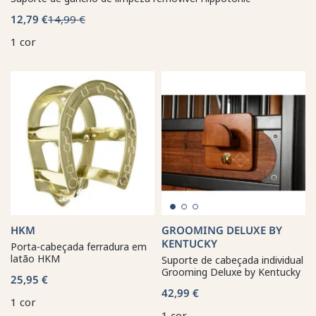
12,79 €
14,99 €
1 cor
HKM
GROOMING DELUXE BY
KENTUCKY
Porta-cabeçada ferradura em
latão HKM
Suporte de cabeçada individual
Grooming Deluxe by Kentucky
25,95 €
42,99 €
1 cor
1 cor