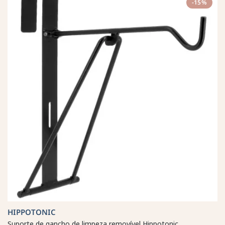
-15%
HIPPOTONIC
Suporte de gancho de limpeza removível Hippotonic