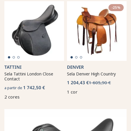
-25%
TATTINI
DENVER
Sela Tattini London Close
Sela Denver High Country
Contact
1 204,43 €
1 605,90 €
1 742,50 €
a partir de
1 cor
2 cores