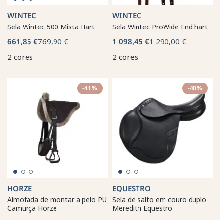
WINTEC
WINTEC
Sela Wintec 500 Mista Hart
Sela Wintec ProWide End hart
661,85 €
769,90 €
1 098,45 €
1 290,00 €
2 cores
2 cores
-41%
-40%
HORZE
EQUESTRO
Almofada de montar a pelo PU
Sela de salto em couro duplo
Camurça Horze
Meredith Equestro