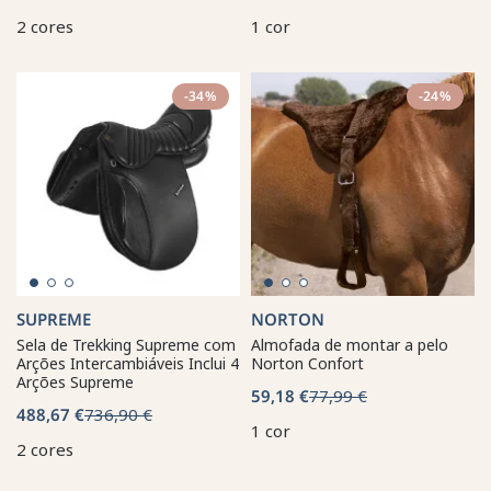
2 cores
1 cor
-34%
-24%
SUPREME
NORTON
Sela de Trekking Supreme com
Almofada de montar a pelo
Arções Intercambiáveis Inclui 4
Norton Confort
Arções Supreme
59,18 €
77,99 €
488,67 €
736,90 €
1 cor
2 cores