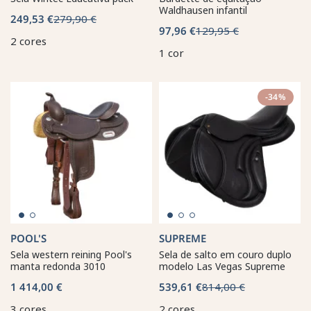
Waldhausen infantil
249,53 €
279,90 €
97,96 €
129,95 €
2 cores
1 cor
-34%
POOL'S
SUPREME
Sela western reining Pool's
Sela de salto em couro duplo
manta redonda 3010
modelo Las Vegas Supreme
1 414,00 €
539,61 €
814,00 €
3 cores
2 cores