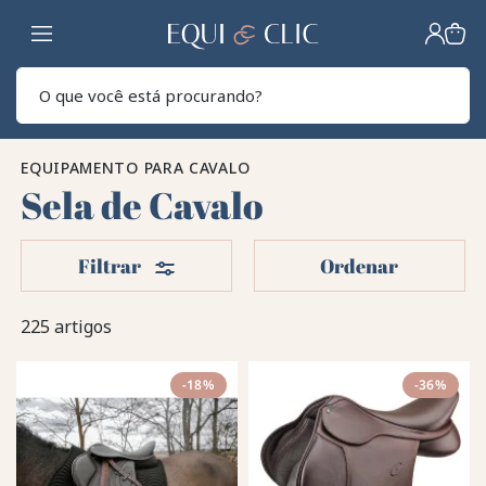
Lar
Pesq
EQUIPAMENTO PARA CAVALO
Sela de Cavalo
Filters
Filtrar
Ordenar
225 artigos
-18%
-36%