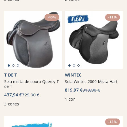
-40%
-11%
T DE T
WINTEC
Sela mista de couro Quercy T
Sela Wintec 2000 Mista Hart
de T
819,97 €
919,90 €
437,94 €
729,90 €
1 cor
3 cores
-12%