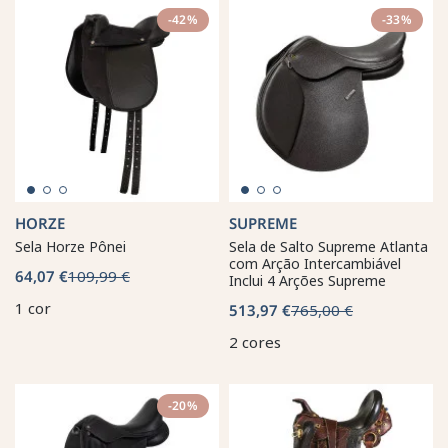
-42%
-33%
HORZE
SUPREME
Sela Horze Pônei
Sela de Salto Supreme Atlanta
com Arção Intercambiável
64,07 €
109,99 €
Inclui 4 Arções Supreme
1 cor
513,97 €
765,00 €
2 cores
-20%