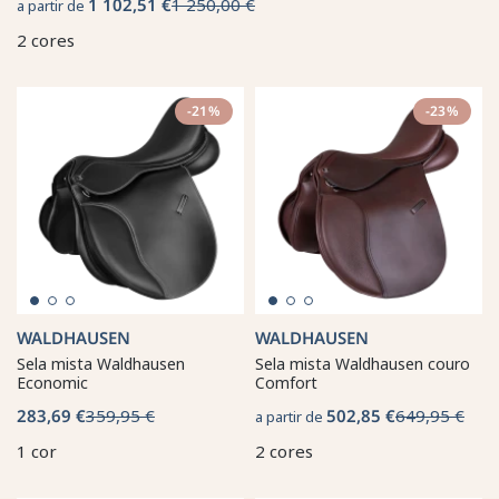
1 102,51 €
1 250,00 €
a partir de
2 cores
-21%
-23%
WALDHAUSEN
WALDHAUSEN
Sela mista Waldhausen
Sela mista Waldhausen couro
Economic
Comfort
283,69 €
359,95 €
502,85 €
649,95 €
a partir de
1 cor
2 cores