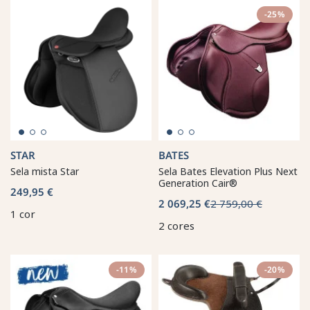
-25%
STAR
BATES
Sela mista Star
Sela Bates Elevation Plus Next
Generation Cair®
249,95 €
2 069,25 €
2 759,00 €
1 cor
2 cores
-11%
-20%