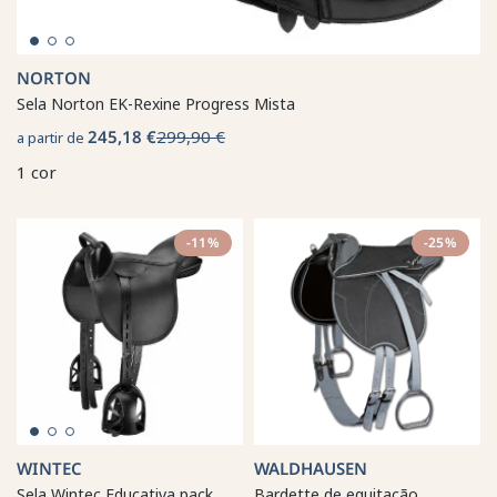
NORTON
Sela Norton EK-Rexine Progress Mista
245,18 €
299,90 €
a partir de
1 cor
-11%
-25%
WINTEC
WALDHAUSEN
Sela Wintec Educativa pack
Bardette de equitação