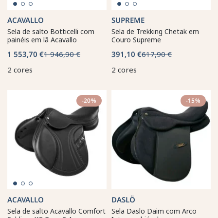
ACAVALLO
SUPREME
Sela de salto Botticelli com
Sela de Trekking Chetak em
painéis em lã Acavallo
Couro Supreme
1 553,70 €
1 946,90 €
391,10 €
617,90 €
2 cores
2 cores
-20%
-15%
ACAVALLO
DASLÖ
Sela de salto Acavallo Comfort
Sela Daslö Daim com Arco