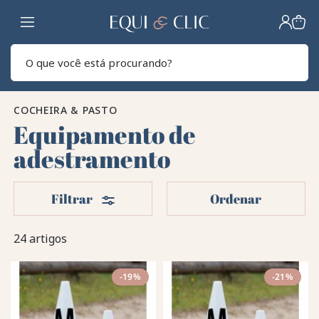
Lar
Pesq
COCHEIRA & PASTO
Equipamento de
adestramento
Filters
Filtrar
Ordenar
24 artigos
-19%
-21%