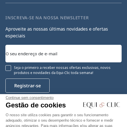
INSCREVA-SE NA NOSSA NEWSLETTER
Aproveite as nossas últimas novidades e ofertas
especiais
Seja o primeiro a receber nossas ofertas exclusivas, novos
produtos e novidades da Equi-Clic toda semana!
Registrar-se
Continue sem consentimento
Gestão de cookies
Instagram
Facebook
Pinterest
YouTube
Twitter
O nosso site utiliza cookies para garantir o seu funcionamento
adequado, otimizar o seu desempenho técnico e fornecer e medir
anúncios relevantes. Para mais informações e/ou alterar as suas