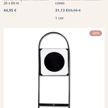
20 x 60 m
cones
44,95 €
31,13 €
39,95 €
1 cor
-20%