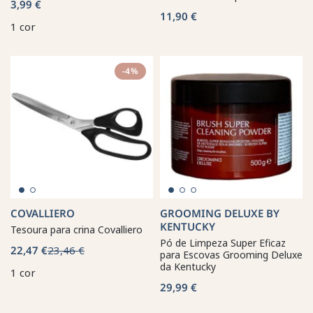
3,99 €
11,90 €
1 cor
-4%
COVALLIERO
GROOMING DELUXE BY
KENTUCKY
Tesoura para crina Covalliero
Pó de Limpeza Super Eficaz
22,47 €
23,46 €
para Escovas Grooming Deluxe
da Kentucky
1 cor
29,99 €