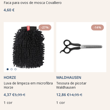
Faca para ovos de mosca Covalliero
4,60 €
-27%
-14%
HORZE
WALDHAUSEN
Luva de limpeza em microfibra
Tesoura de picotar
Horze
Waldhausen
4,37 €
5,99 €
12,86 €
14,95 €
1 cor
1 cor