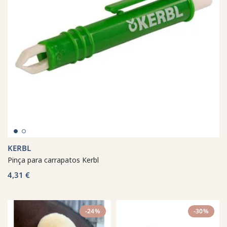
KERBL
Pinça para carrapatos Kerbl
4,31 €
-24%
-30%