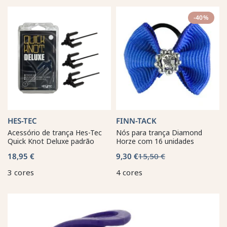
-40%
HES-TEC
FINN-TACK
Acessório de trança Hes-Tec
Nós para trança Diamond
Quick Knot Deluxe padrão
Horze com 16 unidades
18,95 €
9,30 €
15,50 €
3 cores
4 cores