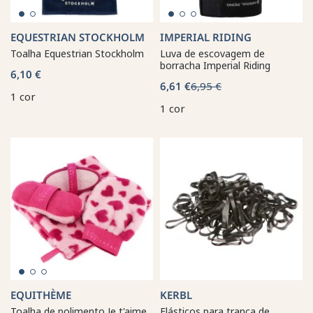
EQUESTRIAN STOCKHOLM
IMPERIAL RIDING
Toalha Equestrian Stockholm
Luva de escovagem de
borracha Imperial Riding
6,10 €
6,61 €
6,95 €
1 cor
1 cor
EQUITHÈME
KERBL
Toalha de polimento Je t'aime
Elásticos para trança de