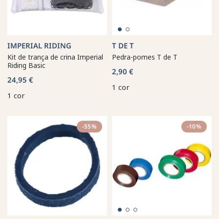
IMPERIAL RIDING
T DE T
Kit de trança de crina Imperial
Pedra-pomes T de T
Riding Basic
2,90 €
24,95 €
1 cor
1 cor
-55%
-10%