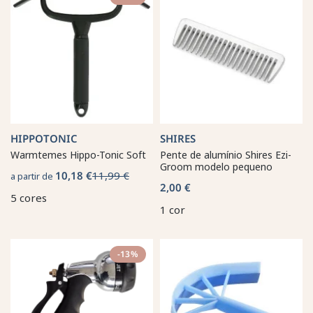
HIPPOTONIC
SHIRES
Warmtemes Hippo-Tonic Soft
Pente de alumínio Shires Ezi-
Groom modelo pequeno
10,18 €
11,99 €
a partir de
2,00 €
5 cores
1 cor
-13%