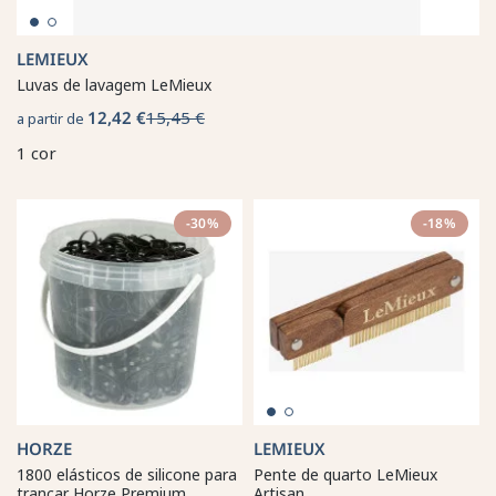
LEMIEUX
Luvas de lavagem LeMieux
12,42 €
15,45 €
a partir de
1 cor
-30%
-18%
HORZE
LEMIEUX
1800 elásticos de silicone para
Pente de quarto LeMieux
trançar Horze Premium
Artisan