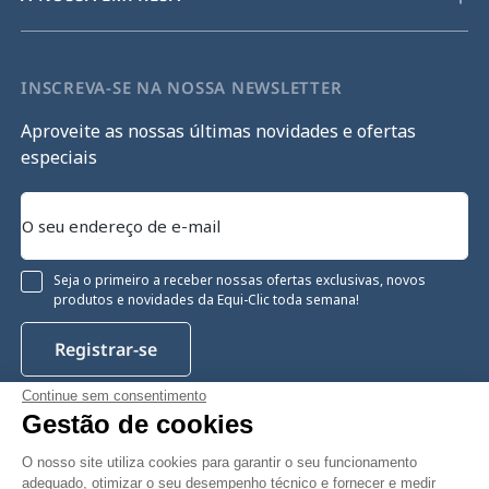
INSCREVA-SE NA NOSSA NEWSLETTER
Aproveite as nossas últimas novidades e ofertas
especiais
Seja o primeiro a receber nossas ofertas exclusivas, novos
produtos e novidades da Equi-Clic toda semana!
Registrar-se
Continue sem consentimento
Gestão de cookies
Instagram
Facebook
Pinterest
YouTube
Twitter
O nosso site utiliza cookies para garantir o seu funcionamento
adequado, otimizar o seu desempenho técnico e fornecer e medir