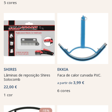
5 cores
SHIRES
EKKIA
Lâminas de reposição Shires
Faca de calor curvada P.V.C.
Solocomb
3,99 €
a partir de
22,00 €
6 cores
1 cor
-15%