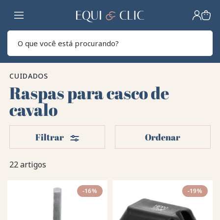
Lar
Pesq
CUIDADOS
Raspas para casco de
cavalo
Filters
Filtrar
Ordenar
22 artigos
-16%
-19%