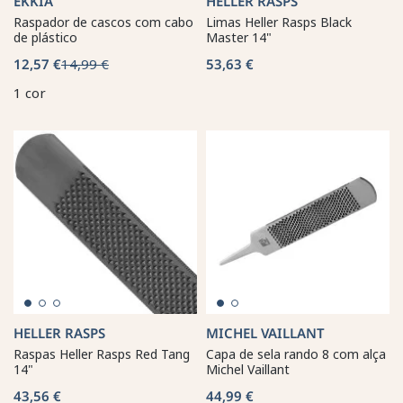
EKKIA
HELLER RASPS
Raspador de cascos com cabo
Limas Heller Rasps Black
de plástico
Master 14"
12,57 €
14,99 €
53,63 €
1 cor
HELLER RASPS
MICHEL VAILLANT
Raspas Heller Rasps Red Tang
Capa de sela rando 8 com alça
14"
Michel Vaillant
43,56 €
44,99 €