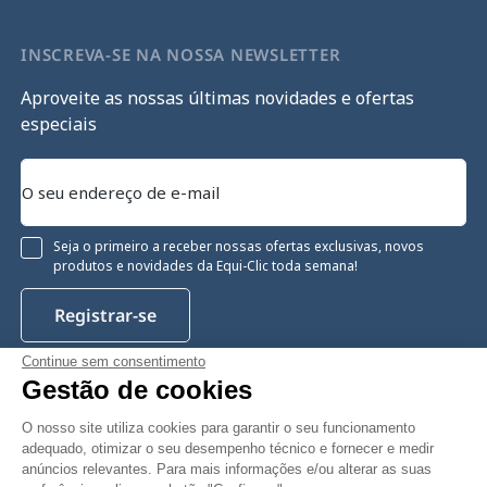
INSCREVA-SE NA NOSSA NEWSLETTER
Aproveite as nossas últimas novidades e ofertas
especiais
Seja o primeiro a receber nossas ofertas exclusivas, novos
produtos e novidades da Equi-Clic toda semana!
Registrar-se
Continue sem consentimento
Gestão de cookies
Instagram
Facebook
Pinterest
YouTube
Twitter
O nosso site utiliza cookies para garantir o seu funcionamento
adequado, otimizar o seu desempenho técnico e fornecer e medir
anúncios relevantes. Para mais informações e/ou alterar as suas