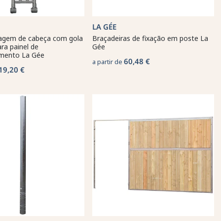
LA GÉE
sagem de cabeça com gola
Braçadeiras de fixação em poste La
ara painel de
Gée
mento La Gée
60,48 €
a partir de
19,20 €