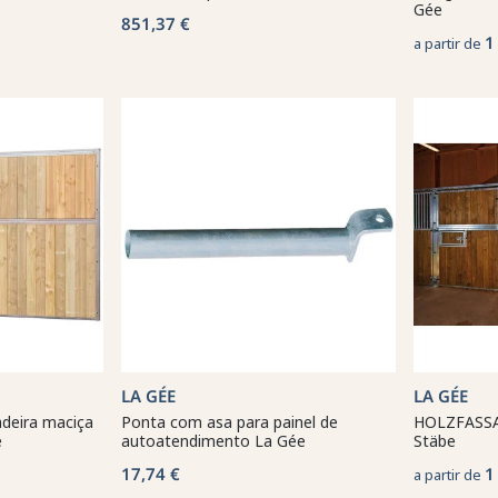
Gée
851,37 €
1
a partir de
LA GÉE
LA GÉE
deira maciça
Ponta com asa para painel de
HOLZFASSA
e
autoatendimento La Gée
Stäbe
17,74 €
1
a partir de