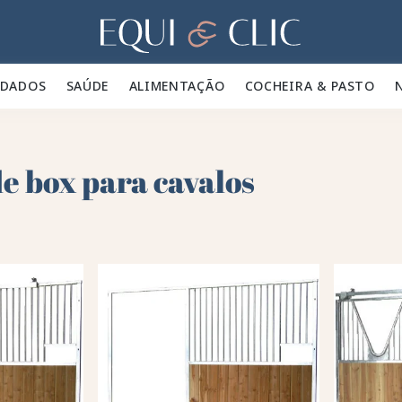
Lar
IDADOS 🪮
SAÚDE ✨
ALIMENTAÇÃO 🥕
COCHEIRA & PASTO 🍃
e box para cavalos