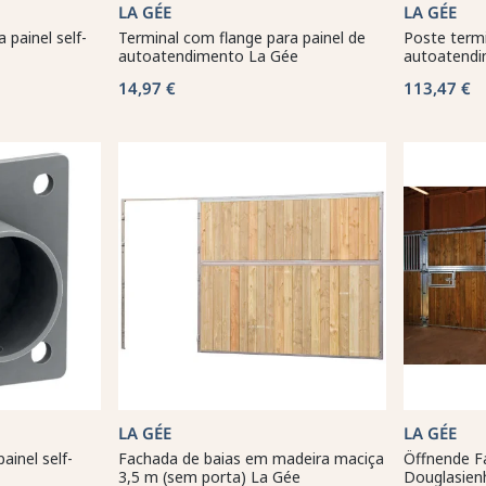
LA GÉE
LA GÉE
painel self-
Terminal com flange para painel de
Poste termi
autoatendimento La Gée
autoatendi
14,97 €
113,47 €
LA GÉE
LA GÉE
ainel self-
Fachada de baias em madeira maciça
Öffnende F
3,5 m (sem porta) La Gée
Douglasien