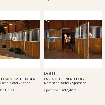
LA GÉE
LEMENT MIT STÄBEN -
FASSADE ÖFFNEND HOLZ -
sche Kiefer / Stäbe
Nordische Kiefer / Sprossen
 631,50 €
1 692,48 €
a partir de