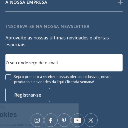
A NOSSA EMPRESA
INSCREVA-SE NA NOSSA NEWSLETTER
Aproveite as nossas últimas novidades e ofertas
especiais
Seja o primeiro a receber nossas ofertas exclusivas, novos
produtos e novidades da Equi-Clic toda semana!
Registrar-se
Continue sem consentimento
Gestão de cookies
Instagram
Facebook
Pinterest
YouTube
Twitter
O nosso site utiliza cookies para garantir o seu funcionamento