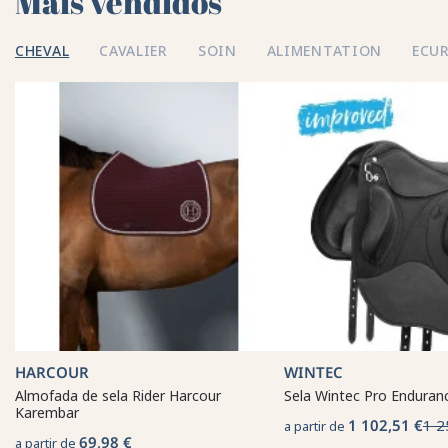
Mais vendidos 💘
CHEVAL
CAVALIER
SOIN
ALIMENTATION
ECUR
HARCOUR
WINTEC
Almofada de sela Rider Harcour
Sela Wintec Pro Enduran
Karembar
1 102,51 €
1 2
a partir de
69,98 €
a partir de