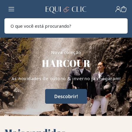
Lar
Pesq
Nova coleção
HARCOUR
As novidades de outono & inverno já chegaram!
Descobrir!