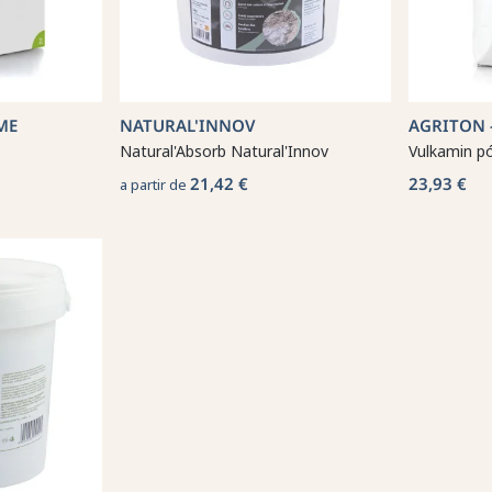
ME
NATURAL'INNOV
AGRITON 
Natural'Absorb Natural'Innov
Vulkamin p
21,42 €
23,93 €
a partir de