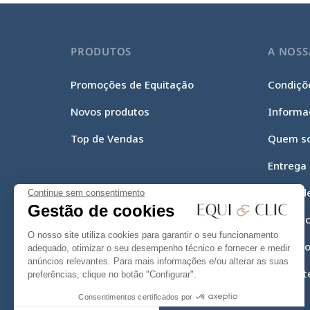
PRODUTOS
A NOSS
Promoções de Equitação
Condiçõe
Novos produtos
Informa
Top de Vendas
Quem s
Entrega
Meios d
Continue sem consentimento
Gestão de cookies
Equi-Cli
O nosso site utiliza cookies para garantir o seu funcionamento
Mapa do
adequado, otimizar o seu desempenho técnico e fornecer e medir
anúncios relevantes. Para mais informações e/ou alterar as suas
Contact
preferências, clique no botão "Configurar".
Consentimentos certificados por