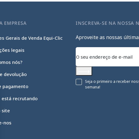
A EMPRESA
INSCREVA-SE NA NOSSA 
Aproveite as nossas última
s Gerais de Venda Equi-Clic
ções legais
omos nós?
 e devolução
Subscrever
Seja o primeiro a receber nos
e pagamento
semana!
c está recrutando
 site
e-nos