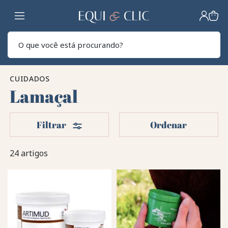
Lar
Pesq
CUIDADOS
Lamaçal
Filters
Filtrar
Ordenar
24 artigos