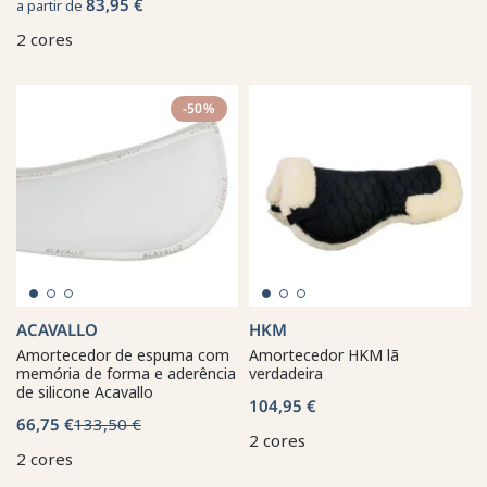
83,95 €
a partir de
2 cores
-50%
ACAVALLO
HKM
Amortecedor de espuma com
Amortecedor HKM lã
memória de forma e aderência
verdadeira
de silicone Acavallo
104,95 €
66,75 €
133,50 €
2 cores
2 cores