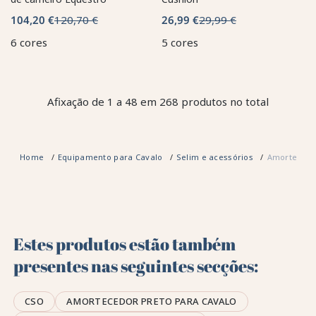
104,20 €
120,70 €
26,99 €
29,99 €
6 cores
5 cores
Afixação de 1 a 48 em 268 produtos no total
Home
Equipamento para Cavalo
Selim e acessórios
Amortecedo
Estes produtos estão também
presentes nas seguintes secções:
CSO
AMORTECEDOR PRETO PARA CAVALO