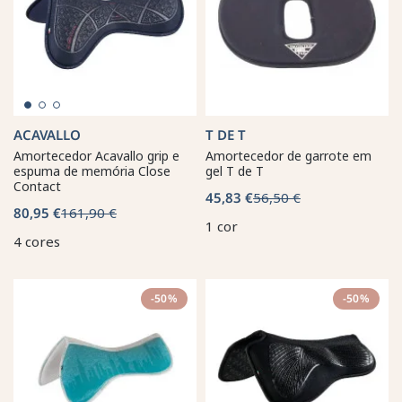
ACAVALLO
T DE T
Amortecedor Acavallo grip e
Amortecedor de garrote em
espuma de memória Close
gel T de T
Contact
45,83 €
56,50 €
80,95 €
161,90 €
1 cor
4 cores
-50%
-50%