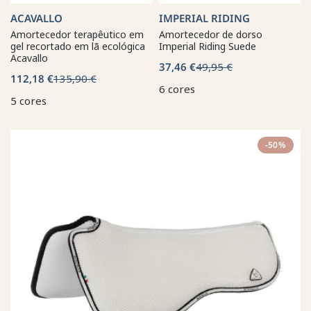
ACAVALLO
IMPERIAL RIDING
Amortecedor terapêutico em
Amortecedor de dorso
gel recortado em lã ecológica
Imperial Riding Suede
Acavallo
37,46 €
49,95 €
112,18 €
135,90 €
6 cores
5 cores
-50%