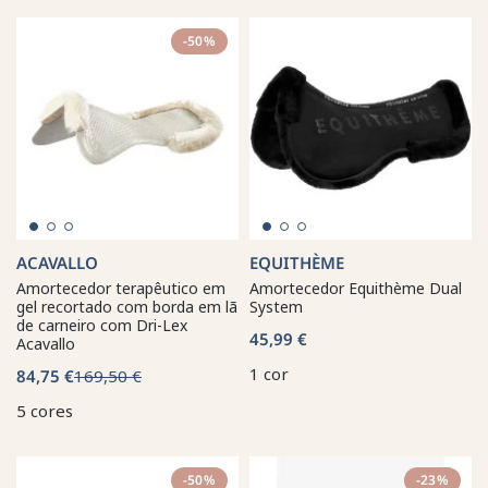
-50%
ACAVALLO
EQUITHÈME
Amortecedor terapêutico em
Amortecedor Equithème Dual
gel recortado com borda em lã
System
de carneiro com Dri-Lex
45,99 €
Acavallo
1 cor
84,75 €
169,50 €
5 cores
-50%
-23%