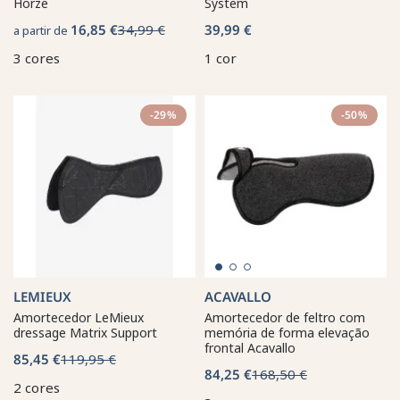
Horze
System
16,85 €
34,99 €
39,99 €
a partir de
3 cores
1 cor
-29%
-50%
LEMIEUX
ACAVALLO
Amortecedor LeMieux
Amortecedor de feltro com
dressage Matrix Support
memória de forma elevação
frontal Acavallo
85,45 €
119,95 €
84,25 €
168,50 €
2 cores