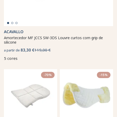
ACAVALLO
Amortecedor MF JCCS SW-3DS Louvre curtos com grip de
silicone
83,30 €
119,00 €
a partir de
5 cores
-70%
-15%