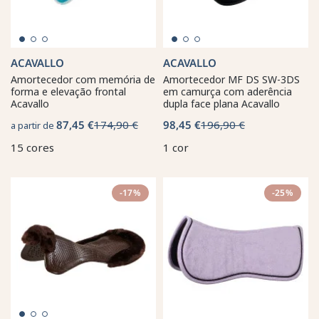
ACAVALLO
ACAVALLO
Amortecedor com memória de
Amortecedor MF DS SW-3DS
forma e elevação frontal
em camurça com aderência
Acavallo
dupla face plana Acavallo
87,45 €
174,90 €
98,45 €
196,90 €
a partir de
15 cores
1 cor
-17%
-25%