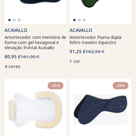
ACAVALLO
ACAVALLO
Amortecedor com memória de
Amortecedor Piuma dupla
forma com gel hexagonal e
feltro traseiro Equestro
elevação frontal Acavallo
91,25 €
182,50 €
80,95 €
161,90 €
1 cor
4 cores
-41%
-29%