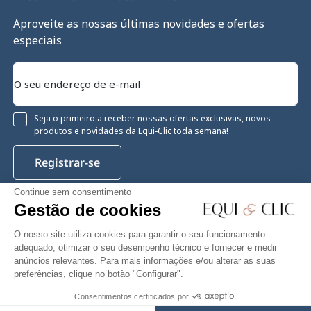
Aproveite as nossas últimas novidades e ofertas
especiais
Seja o primeiro a receber nossas ofertas exclusivas, novos
produtos e novidades da Equi-Clic toda semana!
Registrar-se
Continue sem consentimento
Gestão de cookies
Instagram
Facebook
Pinterest
YouTube
Twitter
O nosso site utiliza cookies para garantir o seu funcionamento
adequado, otimizar o seu desempenho técnico e fornecer e medir
anúncios relevantes. Para mais informações e/ou alterar as suas
preferências, clique no botão "Configurar".
Equiclic © 2026
Consentimentos certificados por