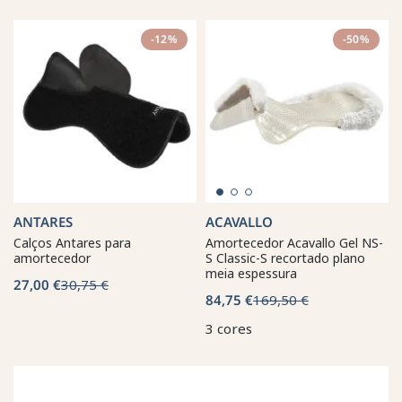
-12%
-50%
ANTARES
ACAVALLO
Calços Antares para
Amortecedor Acavallo Gel NS-
amortecedor
S Classic-S recortado plano
meia espessura
27,00 €
30,75 €
84,75 €
169,50 €
3 cores