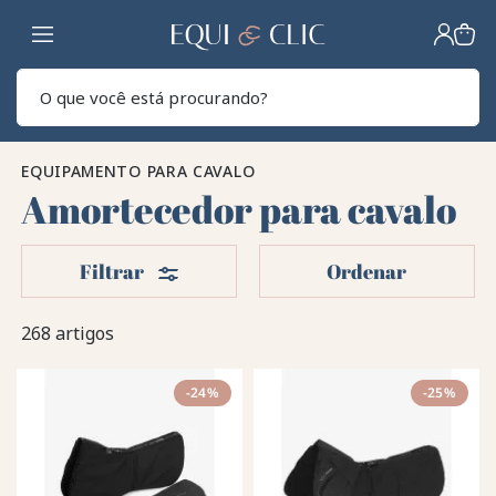
Lar
Pesq
EQUIPAMENTO PARA CAVALO
Amortecedor para cavalo
Filters
Filtrar
Ordenar
268 artigos
-24%
-25%