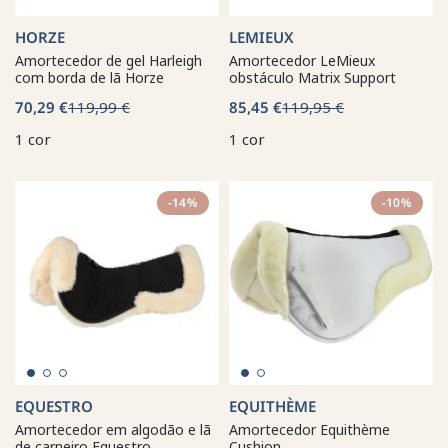
HORZE
LEMIEUX
Amortecedor de gel Harleigh
Amortecedor LeMieux
com borda de lã Horze
obstáculo Matrix Support
70,29 €
119,99 €
85,45 €
119,95 €
1 cor
1 cor
-14%
-10%
EQUESTRO
EQUITHÈME
Amortecedor em algodão e lã
Amortecedor Equithème
de carneiro Equestro
Cushion