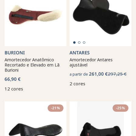
BURIONI
ANTARES
Amortecedor Anatômico
Amortecedor Antares
Recortado e Elevado em Lã
ajustável
Burioni
261,00 €
297,25 €
a partir de
66,90 €
2 cores
12 cores
-21%
-25%