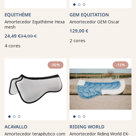
EQUITHÈME
GEM EQUITATION
Amortecedor Equithème Hexa
Amortecedor GEM Oscar
mesh
129,00 €
24,49 €
34,99 €
2 cores
4 cores
-50%
-13%
ACAVALLO
RIDING WORLD
Amortecedor terapêutico com
Amortecedor Riding World EK-