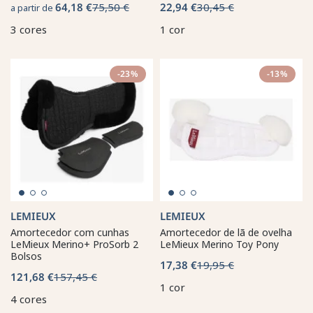
64,18 €
75,50 €
22,94 €
30,45 €
a partir de
3 cores
1 cor
-23%
-13%
LEMIEUX
LEMIEUX
Amortecedor com cunhas
Amortecedor de lã de ovelha
LeMieux Merino+ ProSorb 2
LeMieux Merino Toy Pony
Bolsos
17,38 €
19,95 €
121,68 €
157,45 €
1 cor
4 cores