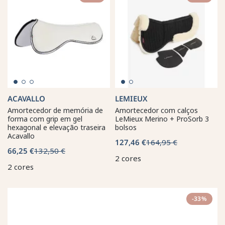
ACAVALLO
LEMIEUX
Amortecedor de memória de
Amortecedor com calços
forma com grip em gel
LeMieux Merino + ProSorb 3
hexagonal e elevação traseira
bolsos
Acavallo
127,46 €
164,95 €
66,25 €
132,50 €
2 cores
2 cores
-33%