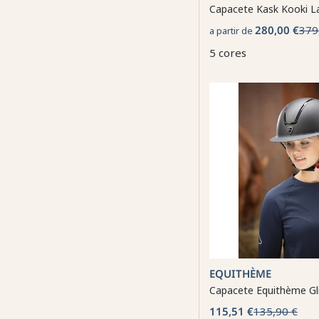
Capacete Kask Kooki L
280,00 €
379
a partir de
5 cores
EQUITHÈME
Capacete Equithème Gl
115,51 €
135,90 €