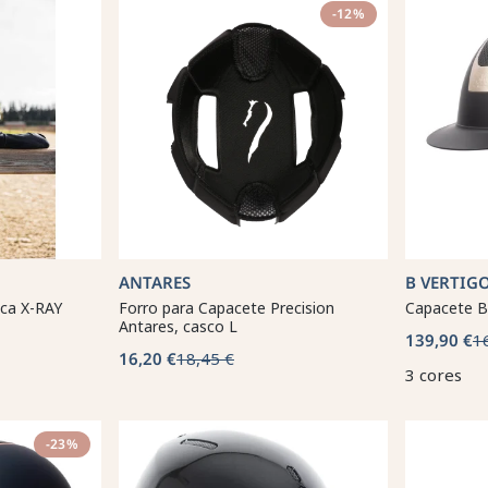
-12%
ANTARES
B VERTIG
aca X-RAY
Forro para Capacete Precision
Capacete B
Antares, casco L
139,90 €
1
16,20 €
18,45 €
3 cores
-23%