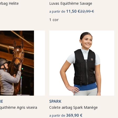
rbag Helite
Luvas Equithème Savage
11,50 €
22,99 €
a partir de
1 cor
ME
SPARK
uithème Agris viseira
Colete airbag Spark Manège
369,90 €
a partir de