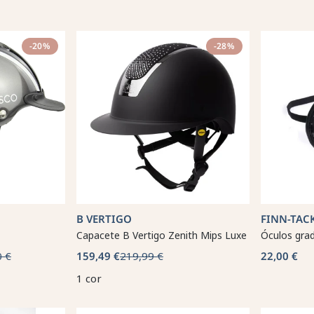
-20%
-28%
B VERTIGO
FINN-TAC
Capacete B Vertigo Zenith Mips Luxe
Óculos gra
0 €
159,49 €
219,99 €
22,00 €
1 cor