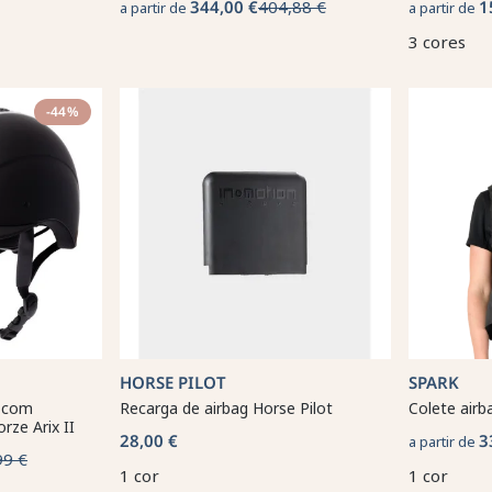
344,00 €
404,88 €
1
a partir de
a partir de
3 cores
-44%
HORSE PILOT
SPARK
o com
Recarga de airbag Horse Pilot
Colete air
rze Arix II
28,00 €
3
a partir de
99 €
1 cor
1 cor