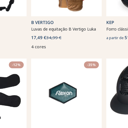
B VERTIGO
KEP
Luvas de equitação B Vertigo Luka
Forro cláss
17,49 €
34,99 €
5
a partir de
4 cores
-12%
-35%