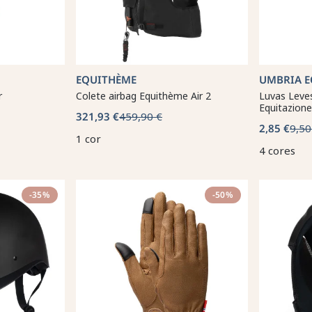
EQUITHÈME
UMBRIA E
r
Colete airbag Equithème Air 2
Luvas Leve
Equitazione
321,93 €
459,90 €
2,85 €
9,50
1 cor
4 cores
-35%
-50%