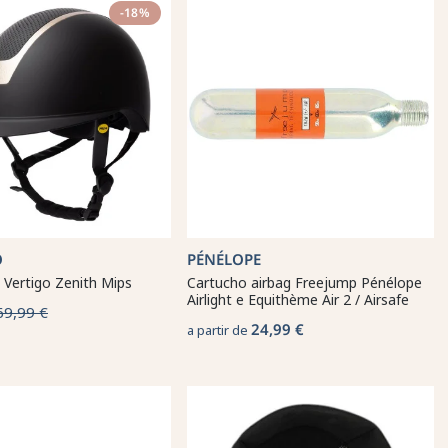
-18%
O
PÉNÉLOPE
 Vertigo Zenith Mips
Cartucho airbag Freejump Pénélope
Airlight e Equithème Air 2 / Airsafe
69,99 €
24,99 €
a partir de