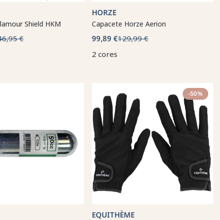
HORZE
lamour Shield HKM
Capacete Horze Aerion
46,95 €
99,89 €
129,99 €
2 cores
-50%
EQUITHÈME