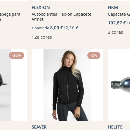
FLEX-ON
HKM
abeça para
Autocolantes Flex-on Capacete
Capacete G
n
Armet
102,87 €
1
8,00 €
12,30 €
a partir de
3 cores
128 cores
-26%
-2%
SEAVER
HELITE