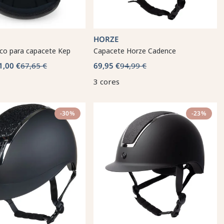
HORZE
ico para capacete Kep
Capacete Horze Cadence
1,00 €
67,65 €
69,95 €
94,99 €
3 cores
-30%
-23%