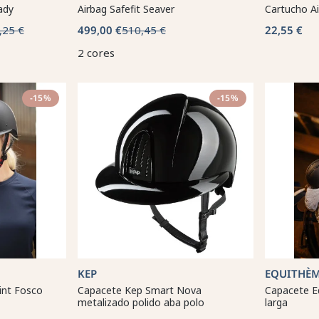
ady
Airbag Safefit Seaver
Cartucho Ai
,25 €
499,00 €
510,45 €
22,55 €
2 cores
-15%
-15%
KEP
EQUITHÈ
int Fosco
Capacete Kep Smart Nova
Capacete Eq
metalizado polido aba polo
larga