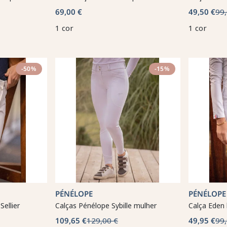
69,00 €
49,50 €
99,
1 cor
1 cor
-50%
-15%
PÉNÉLOPE
PÉNÉLOPE
Sellier
Calças Pénélope Sybille mulher
Calça Eden
109,65 €
129,00 €
49,95 €
99,