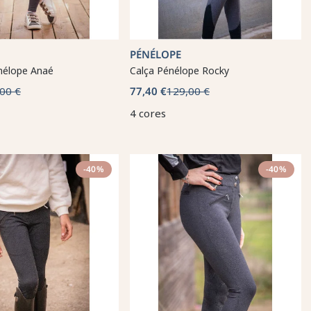
PÉNÉLOPE
nélope Anaé
Calça Pénélope Rocky
00 €
77,40 €
129,00 €
4 cores
-40%
-40%