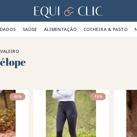
Lar
IDADOS 🪮
SAÚDE ✨
ALIMENTAÇÃO 🥕
COCHEIRA & PASTO 🍃
VALEIRO
élope
-30%
-15%