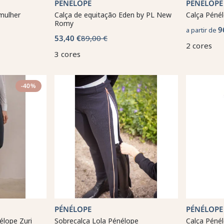
PÉNÉLOPE
PÉNÉLOPE
mulher
Calça de equitação Eden by PL New
Calça Pénél
Romy
9
a partir de
53,40 €
89,00 €
2 cores
3 cores
-40%
PÉNÉLOPE
PÉNÉLOPE
élope Zuri
Sobrecalça Lola Pénélope
Calça Péné