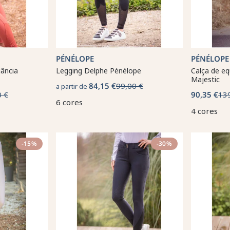
PÉNÉLOPE
PÉNÉLOPE
gância
Legging Delphe Pénélope
Calça de e
Majestic
84,15 €
99,00 €
a partir de
0 €
90,35 €
13
6 cores
4 cores
-15%
-30%