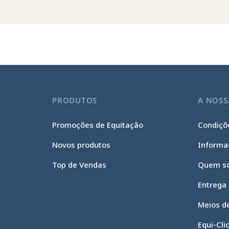
PRODUTOS
A NOSS
Promoções de Equitação
Condiçõe
Novos produtos
Informa
Top de Vendas
Quem s
Entrega
Meios d
Continue sem consentimento
Gestão de cookies
Equi-Cli