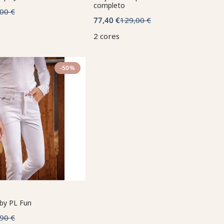
completo
00 €
77,40 €
129,00 €
2 cores
-50%
 by PL Fun
90 €