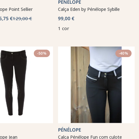
PÉNÉLOPE
ope Point Sellier
Calça Eden by Pénélope Sybille
6,75 €
129,00 €
99,00 €
1 cor
-50%
-40%
PÉNÉLOPE
lope Jean
Calça Pénélope Fun com culote