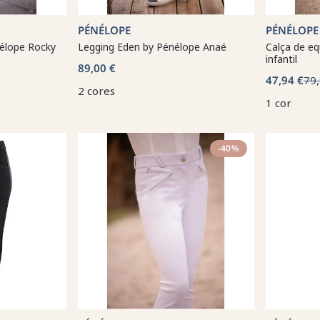
PÉNÉLOPE
PÉNÉLOPE
nélope Rocky
Legging Eden by Pénélope Anaé
Calça de e
infantil
89,00 €
47,94 €
79,
2 cores
1 cor
-40%