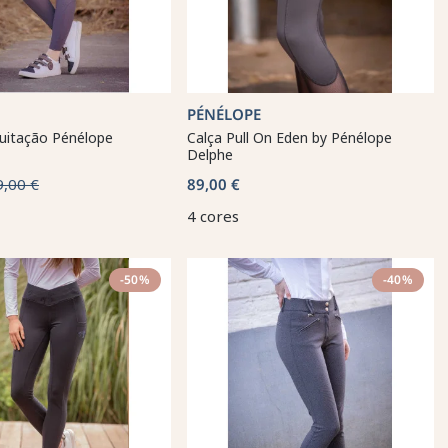
PÉNÉLOPE
quitação Pénélope
Calça Pull On Eden by Pénélope
Delphe
9,00 €
89,00 €
4 cores
-50%
-40%