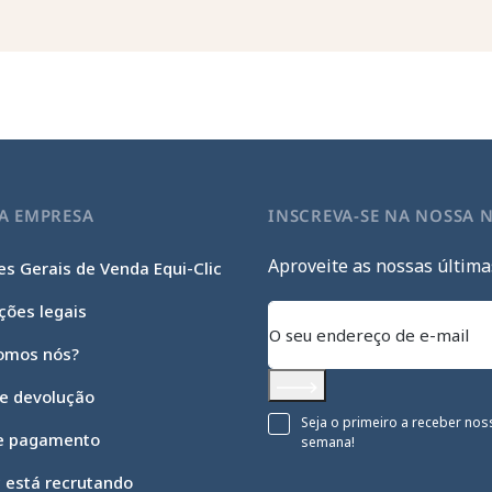
A EMPRESA
INSCREVA-SE NA NOSSA 
Aproveite as nossas última
s Gerais de Venda Equi-Clic
ções legais
omos nós?
 e devolução
Subscrever
Seja o primeiro a receber nos
e pagamento
semana!
c está recrutando