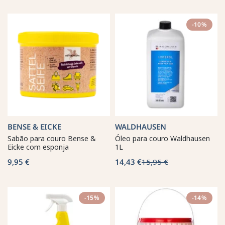
-10%
BENSE & EICKE
WALDHAUSEN
Sabão para couro Bense &
Óleo para couro Waldhausen
Eicke com esponja
1L
9,95 €
14,43 €
15,95 €
-15%
-14%