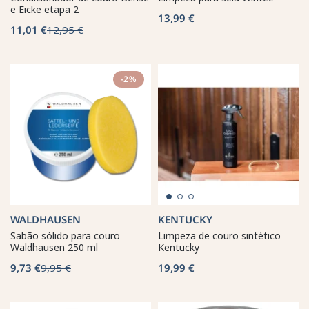
e Eicke etapa 2
13,99 €
11,01 €
12,95 €
-2%
WALDHAUSEN
KENTUCKY
Sabão sólido para couro
Limpeza de couro sintético
Waldhausen 250 ml
Kentucky
9,73 €
9,95 €
19,99 €