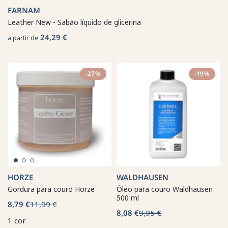
FARNAM
Leather New - Sabão líquido de glicerina
24,29 €
a partir de
-27%
-19%
HORZE
WALDHAUSEN
Gordura para couro Horze
Óleo para couro Waldhausen
500 ml
8,79 €
11,99 €
8,08 €
9,95 €
1 cor