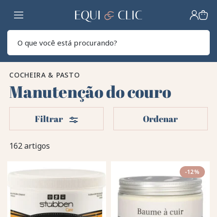
Lar
Pesq
COCHEIRA & PASTO
Manutenção do couro
Filters
Filtrar
Ordenar
162 artigos
-12%