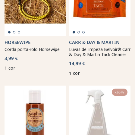
HORSEWIPE
CARR & DAY & MARTIN
Corda porta-rolo Horsewipe
Luvas de limpeza Belvoir® Carr
& Day & Martin Tack Cleaner
3,99 €
14,99 €
1 cor
1 cor
-36%