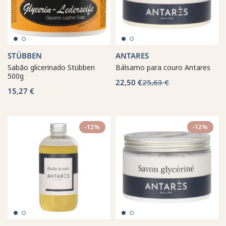
STÜBBEN
ANTARES
Sabão glicerinado Stübben
Bálsamo para couro Antares
500g
22,50 €
25,63 €
15,27 €
-12%
-12%