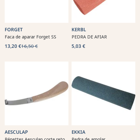
FORGET
KERBL
Faca de aparar Forget SS
PEDRA DE AFIAR
13,20 €
16,50 €
5,03 €
AESCULAP
EKKIA
Rénettes Aesculap corte reto
Pedra de amolar