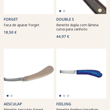
FORGET
DOUBLE S
Faca de aparar Forget
Renette dupla com lâmina
curva para canhoto
18,50 €
44,97 €
AESCULAP
FEELING
Rénette Aesculap Expert
Renette Feeling Vanadium