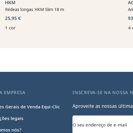
HKM
A
Rédeas longas HKM Slim 18 m
Am
25,95 €
93
1 cor
4 
A EMPRESA
INSCREVA-SE NA NOSSA 
Aproveite as nossas última
s Gerais de Venda Equi-Clic
ções legais
omos nós?