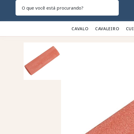
Pesquisar
CAVALO 🐎
CAVALEIRO 👕
CU