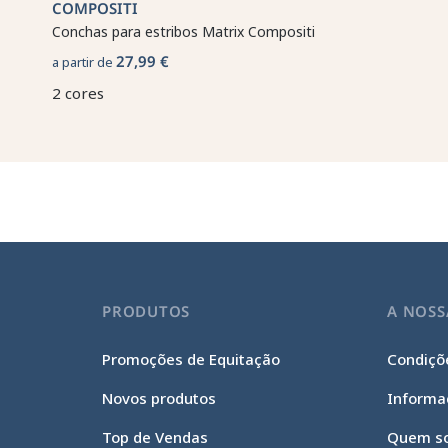
COMPOSITI
Conchas para estribos Matrix Compositi
27,99 €
a partir de
2 cores
PRODUTOS
A NOSS
Promoções de Equitação
Condiçõe
Novos produtos
Informa
Top de Vendas
Quem s