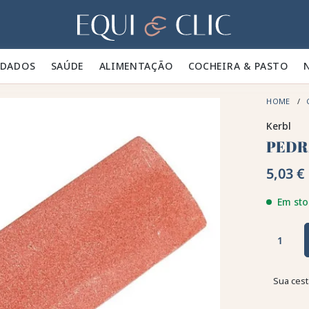
Lar
IDADOS 🪮
SAÚDE ✨
ALIMENTAÇÃO 🥕
COCHEIRA & PASTO 🍃
HOME
Kerbl
PEDR
5,03 €
Em sto
Sua cest