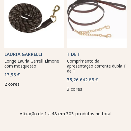
LAURIA GARRELLI
T DE T
Longe Lauria Garrelli Limone
Comprimento da
com mosquetão
apresentação corrente dupla T
de T
13,95 €
35,26 €
42,85 €
2 cores
3 cores
Afixação de 1 a 48 em 303 produtos no total