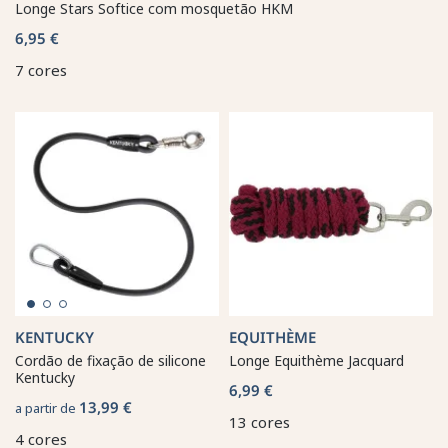
Longe Stars Softice com mosquetão HKM
6,95 €
7 cores
KENTUCKY
EQUITHÈME
Cordão de fixação de silicone
Longe Equithème Jacquard
Kentucky
6,99 €
13,99 €
a partir de
13 cores
4 cores