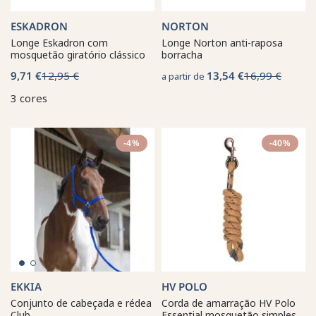
ESKADRON
NORTON
Longe Eskadron com
Longe Norton anti-raposa
mosquetão giratório clássico
borracha
9,71 €
12,95 €
13,54 €
16,99 €
a partir de
3 cores
-4%
-40%
EKKIA
HV POLO
Conjunto de cabeçada e rédea
Corda de amarração HV Polo
Club
Essential mosquetão simples