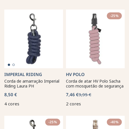
-25%
IMPERIAL RIDING
HV POLO
Corda de amarração Imperial
Corda de atar HV Polo Sacha
Riding Laura PH
com mosquetão de segurança
8,50 €
7,46 €
9,95 €
4 cores
2 cores
-25%
-40%