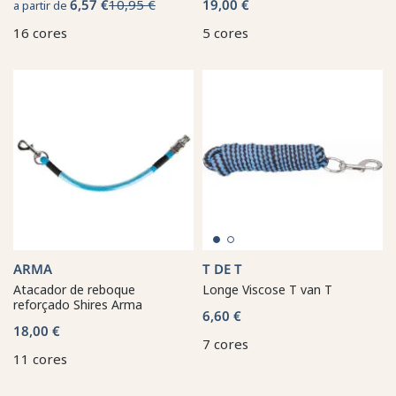
6,57 €
10,95 €
19,00 €
a partir de
16 cores
5 cores
ARMA
T DE T
Atacador de reboque
Longe Viscose T van T
reforçado Shires Arma
6,60 €
18,00 €
7 cores
11 cores