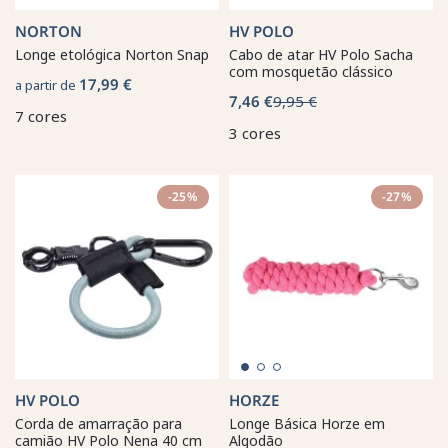
NORTON
HV POLO
Longe etológica Norton Snap
Cabo de atar HV Polo Sacha
com mosquetão clássico
17,99 €
a partir de
7,46 €
9,95 €
7 cores
3 cores
-25%
-27%
HV POLO
HORZE
Corda de amarração para
Longe Básica Horze em
camião HV Polo Nena 40 cm
Algodão