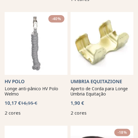
-40%
HV POLO
UMBRIA EQUITAZIONE
Longe anti-pânico HV Polo
Aperto de Corda para Longe
Welmo
Umbria Equitação
10,17 €
16,95 €
1,90 €
2 cores
2 cores
-18%