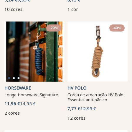
10 cores
1 cor
-20%
-40%
HORSEWARE
HV POLO
Longe Horseware Signature
Corda de amarração HV Polo
Essential anti-pânico
11,96 €
14,95 €
7,77 €
12,95 €
2 cores
12 cores