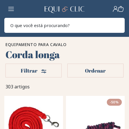
Lar
Pesq
EQUIPAMENTO PARA CAVALO
Corda longa
Filters
Filtrar
Ordenar
303 artigos
-50%