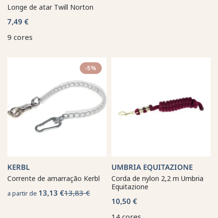
Longe de atar Twill Norton
7,49 €
9 cores
-5%
KERBL
UMBRIA EQUITAZIONE
Corrente de amarração Kerbl
Corda de nylon 2,2 m Umbria
Equitazione
13,13 €
13,83 €
a partir de
10,50 €
14 cores