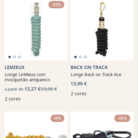
-33%
LEMIEUX
BACK ON TRACK
Longe LeMieux com
Longe Back on Track Ace
mosquetão antipanico
13,90 €
13,27 €
19,95 €
a partir de
2 cores
2 cores
-8%
-25%