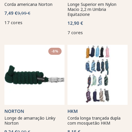
Corda americana Norton
Longe Superior em Nylon
Macio 2,2 m Umbria
7,49 €
9,99 €
Equitazione
17 cores
12,90 €
7 cores
-8%
NORTON
HKM
Longe de amarração Linky
Corda longa trançada dupla
Norton
com mosquetão HKM
9,24 €
9,99 €
8,15 €