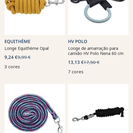
EQUITHÈME
HV POLO
Longe Equithème Opal
Longe de amarração para
camião HV Polo Nena 60 cm
9,24 €
9,99 €
13,13 €
17,50 €
3 cores
7 cores